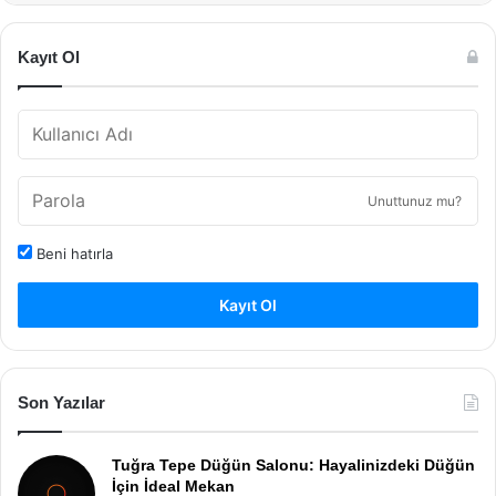
Kayıt Ol
Unuttunuz mu?
Beni hatırla
Kayıt Ol
Son Yazılar
Tuğra Tepe Düğün Salonu: Hayalinizdeki Düğün
İçin İdeal Mekan