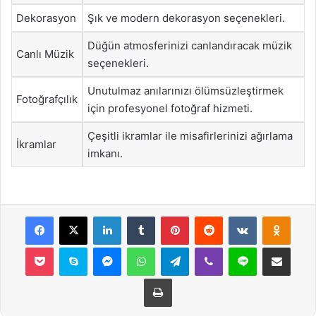
Dekorasyon
Şık ve modern dekorasyon seçenekleri.
Düğün atmosferinizi canlandıracak müzik
Canlı Müzik
seçenekleri.
Unutulmaz anılarınızı ölümsüzleştirmek
Fotoğrafçılık
için profesyonel fotoğraf hizmeti.
Çeşitli ikramlar ile misafirlerinizi ağırlama
İkramlar
imkanı.
Facebook
X
LinkedIn
Tumblr
Pinterest
Reddit
VKontakte
Odnok
Pocket
Skype
Messenger
WhatsApp
Telegram
Viber
Line
E-Posta ile payla
Yazdır