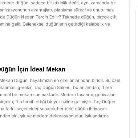
knede düğün, sadece bir etkinlik değil, aynı zamanda bir
nizasyonunun avantajları, planlama süreci ve unutulmaz
ede Düğün Neden Tercih Edilir? Teknede düğün, birçok çift
mına gelir. Geleneksel düğünlerin getirdiği kalabalık ve
Düğün İçin İdeal Mekan
Mekan Düğün, hayatımızın en özel anlarından biridir. Bu özel
nlanması gerekir. Taç Düğün Salonu, bu anlamda çiftlere
emmel bir mekan sunmaktadır. Modern tasarımı, geniş alanı
çok çiftin tercih ettiği bir yer haline gelmiştir. Taç Düğün
a farklı seçenekler sunarak her türlü düğün ihtiyacını
rinden biri, şık ve modern dekorasyonudur. Işıklandırma