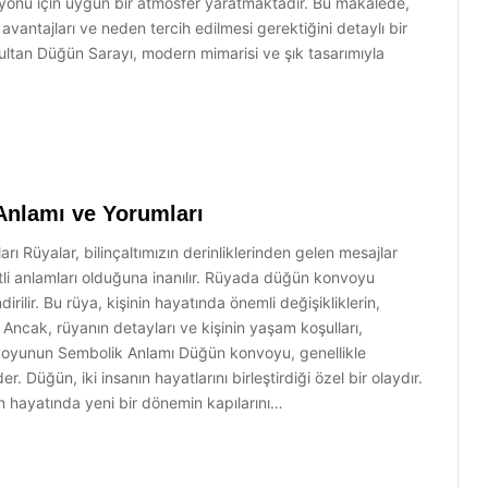
syonu için uygun bir atmosfer yaratmaktadır. Bu makalede,
vantajları ve neden tercih edilmesi gerektiğini detaylı bir
Sultan Düğün Sarayı, modern mimarisi ve şık tasarımıyla
nlamı ve Yorumları
Rüyalar, bilinçaltımızın derinliklerinden gelen mesajlar
şitli anlamları olduğuna inanılır. Rüyada düğün konvoyu
irilir. Bu rüya, kişinin hayatında önemli değişikliklerin,
. Ancak, rüyanın detayları ve kişinin yaşam koşulları,
nvoyunun Sembolik Anlamı Düğün konvoyu, genellikle
er. Düğün, iki insanın hayatlarını birleştirdiği özel bir olaydır.
 hayatında yeni bir dönemin kapılarını…