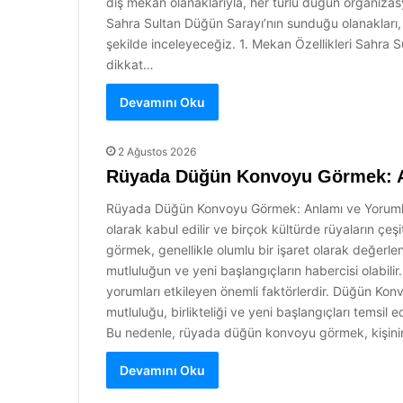
dış mekan olanaklarıyla, her türlü düğün organiza
Sahra Sultan Düğün Sarayı’nın sunduğu olanakları, a
şekilde inceleyeceğiz. 1. Mekan Özellikleri Sahra 
dikkat…
Devamını Oku
2 Ağustos 2026
Rüyada Düğün Konvoyu Görmek: A
Rüyada Düğün Konvoyu Görmek: Anlamı ve Yorumları 
olarak kabul edilir ve birçok kültürde rüyaların çe
görmek, genellikle olumlu bir işaret olarak değerlend
mutluluğun ve yeni başlangıçların habercisi olabilir
yorumları etkileyen önemli faktörlerdir. Düğün Ko
mutluluğu, birlikteliği ve yeni başlangıçları temsil ed
Bu nedenle, rüyada düğün konvoyu görmek, kişinin
Devamını Oku