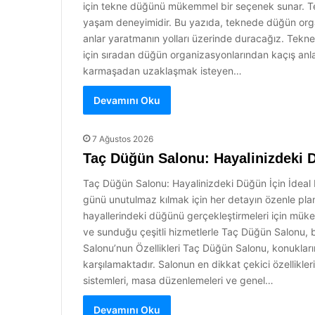
için tekne düğünü mükemmel bir seçenek sunar. Te
yaşam deneyimidir. Bu yazıda, teknede düğün orga
anlar yaratmanın yolları üzerinde duracağız. Tekn
için sıradan düğün organizasyonlarından kaçış anla
karmaşadan uzaklaşmak isteyen…
Devamını Oku
7 Ağustos 2026
Taç Düğün Salonu: Hayalinizdeki 
Taç Düğün Salonu: Hayalinizdeki Düğün İçin İdeal 
günü unutulmaz kılmak için her detayın özenle pla
hayallerindeki düğünü gerçekleştirmeleri için mük
ve sunduğu çeşitli hizmetlerle Taç Düğün Salonu, bir
Salonu’nun Özellikleri Taç Düğün Salonu, konukların
karşılamaktadır. Salonun en dikkat çekici özellikle
sistemleri, masa düzenlemeleri ve genel…
Devamını Oku