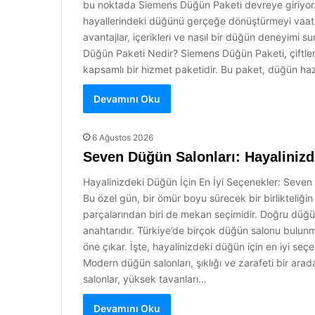
bu noktada Siemens Düğün Paketi devreye giriyor. 
hayallerindeki düğünü gerçeğe dönüştürmeyi vaat
avantajlar, içerikleri ve nasıl bir düğün deneyimi s
Düğün Paketi Nedir? Siemens Düğün Paketi, çiftler
kapsamlı bir hizmet paketidir. Bu paket, düğün haz
Devamını Oku
6 Ağustos 2026
Seven Düğün Salonları: Hayalinizd
Hayalinizdeki Düğün İçin En İyi Seçenekler: Seven 
Bu özel gün, bir ömür boyu sürecek bir birlikteliğ
parçalarından biri de mekan seçimidir. Doğru düğü
anahtarıdır. Türkiye’de birçok düğün salonu bulunmak
öne çıkar. İşte, hayalinizdeki düğün için en iyi se
Modern düğün salonları, şıklığı ve zarafeti bir arad
salonlar, yüksek tavanları…
Devamını Oku