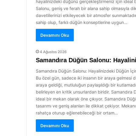
hayalinizdeki düğünü gerçekleştirmeniz için ideal 
Salonu, geniş ve ferah bir alana sahip olmasıyla d
davetlilerinizi etkileyecek bir atmosfer sunmaktadı
sahip olup, farklı düğün konseptlerine uygun…
Devamını Oku
4 Ağustos 2026
Samandıra Düğün Salonu: Hayalini
Samandıra Düğün Salonu: Hayalinizdeki Düğün İçin 
Bu özel gün, sadece iki insanın bir araya gelmesi de
araya geldiği, mutluluğun paylaşıldığı bir kutlama
belirleyen en kritik unsurlardan biridir. Samandır
ideal bir mekan olarak öne çıkıyor. Samandıra Dü
tasarımı ve geniş alanları ile dikkat çekiyor. Mekanı
rahatça oturup eğlenebileceği bir ortam…
Devamını Oku