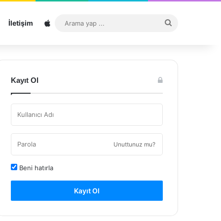
Sitemap
Arama
İletişim
yap
...
Kayıt Ol
Unuttunuz mu?
Beni hatırla
Kayıt Ol