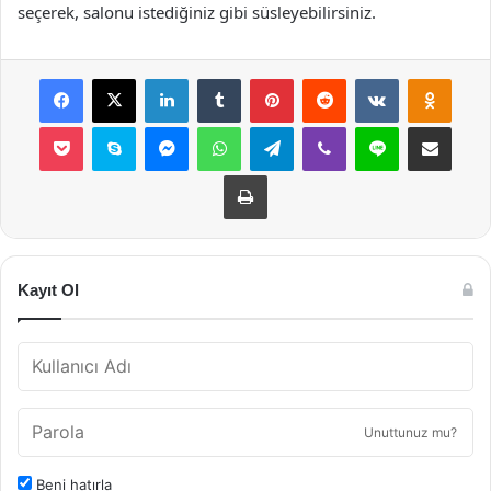
seçerek, salonu istediğiniz gibi süsleyebilirsiniz.
Facebook
X
LinkedIn
Tumblr
Pinterest
Reddit
VKontakte
Odnok
Pocket
Skype
Messenger
WhatsApp
Telegram
Viber
Line
E-Posta ile payla
Yazdır
Kayıt Ol
Unuttunuz mu?
Beni hatırla