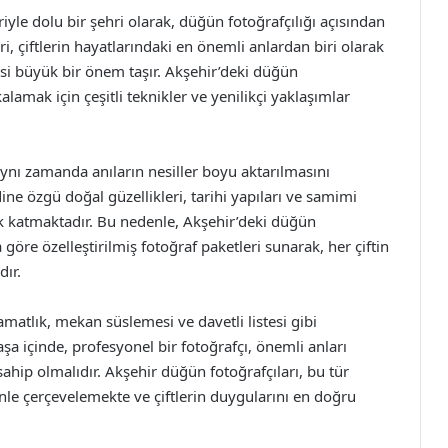
eriyle dolu bir şehri olarak, düğün fotoğrafçılığı açısından
, çiftlerin hayatlarındaki en önemli anlardan biri olarak
esi büyük bir önem taşır. Akşehir’deki düğün
kalamak için çeşitli teknikler ve yenilikçi yaklaşımlar
aynı zamanda anıların nesiller boyu aktarılmasını
ine özgü doğal güzellikleri, tarihi yapıları ve samimi
ik katmaktadır. Bu nedenle, Akşehir’deki düğün
na göre özelleştirilmiş fotoğraf paketleri sunarak, her çiftin
dır.
matlık, mekan süslemesi ve davetli listesi gibi
a içinde, profesyonel bir fotoğrafçı, önemli anları
hip olmalıdır. Akşehir düğün fotoğrafçıları, bu tür
le çerçevelemekte ve çiftlerin duygularını en doğru