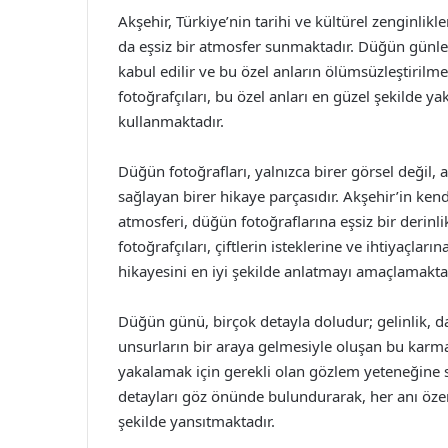
Akşehir, Türkiye’nin tarihi ve kültürel zenginlikl
da eşsiz bir atmosfer sunmaktadır. Düğün günleri
kabul edilir ve bu özel anların ölümsüzleştirilm
fotoğrafçıları, bu özel anları en güzel şekilde ya
kullanmaktadır.
Düğün fotoğrafları, yalnızca birer görsel değil, 
sağlayan birer hikaye parçasıdır. Akşehir’in kend
atmosferi, düğün fotoğraflarına eşsiz bir derinl
fotoğrafçıları, çiftlerin isteklerine ve ihtiyaçları
hikayesini en iyi şekilde anlatmayı amaçlamakta
Düğün günü, birçok detayla doludur; gelinlik, da
unsurların bir araya gelmesiyle oluşan bu karmaş
yakalamak için gerekli olan gözlem yeteneğine sa
detayları göz önünde bulundurarak, her anı özen
şekilde yansıtmaktadır.