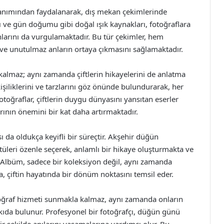
ullanımından faydalanarak, dış mekan çekimlerinde
ve gün doğumu gibi doğal ışık kaynakları, fotoğraflara
 anlarını da vurgulamaktadır. Bu tür çekimler, hem
 ve unutulmaz anların ortaya çıkmasını sağlamaktadır.
kalmaz; aynı zamanda çiftlerin hikayelerini de anlatma
n kişiliklerini ve tarzlarını göz önünde bulundurarak, her
otoğraflar, çiftlerin duygu dünyasını yansıtan eserler
ının önemini bir kat daha artırmaktadır.
da oldukça keyifli bir süreçtir. Akşehir düğün
ntüleri özenle seçerek, anlamlı bir hikaye oluşturmakta ve
ir. Albüm, sadece bir koleksiyon değil, aynı zamanda
fa, çiftin hayatında bir dönüm noktasını temsil eder.
otoğraf hizmeti sunmakla kalmaz, aynı zamanda onların
kıda bulunur. Profesyonel bir fotoğrafçı, düğün günü