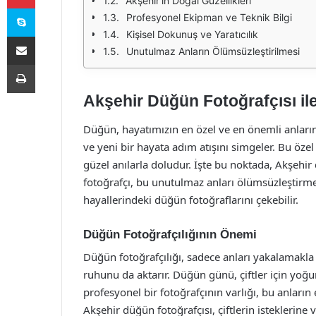
Akşehir'in Doğal Güzellikleri
Skype
Profesyonel Ekipman ve Teknik Bilgi
Kişisel Dokunuş ve Yaratıcılık
E-Posta ile paylaş
Unutulmaz Anların Ölümsüzleştirilmesi
Yazdır
Akşehir Düğün Fotoğrafçısı il
Düğün, hayatımızın en özel ve en önemli anlarından
ve yeni bir hayata adım atışını simgeler. Bu öze
güzel anılarla doludur. İşte bu noktada, Akşehir
fotoğrafçı, bu unutulmaz anları ölümsüzleştirmek
hayallerindeki düğün fotoğraflarını çekebilir.
Düğün Fotoğrafçılığının Önemi
Düğün fotoğrafçılığı, sadece anları yakalamakla
ruhunu da aktarır. Düğün günü, çiftler için yoğu
profesyonel bir fotoğrafçının varlığı, bu anların
Akşehir düğün fotoğrafçısı, çiftlerin isteklerine