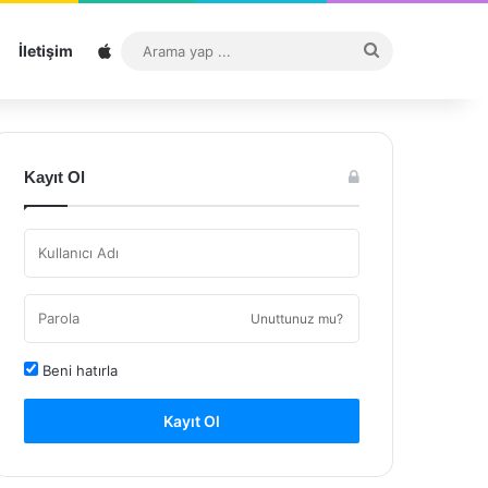
Sitemap
Arama
İletişim
yap
...
Kayıt Ol
Unuttunuz mu?
Beni hatırla
Kayıt Ol