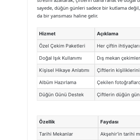
stresini azaltarak, çiftlerin daha rahat ve doğal 
sayede, düğün günleri sadece bir kutlama değil,
da bir yansıması haline gelir.
Hizmet
Açıklama
Özel Çekim Paketleri
Her çiftin ihtiyaçla
Doğal Işık Kullanımı
Dış mekan çekimleri
Kişisel Hikaye Anlatımı
Çiftlerin kişilikleri
Albüm Hazırlama
Çekilen fotoğraflar
Düğün Günü Destek
Çiftlerin düğün gün
Özellik
Faydası
Tarihi Mekanlar
Akşehir’in tarihi 