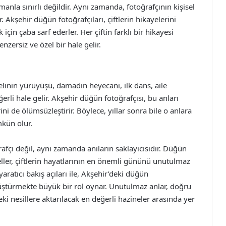
manla sınırlı değildir. Aynı zamanda, fotoğrafçının kişisel
. Akşehir düğün fotoğrafçıları, çiftlerin hikayelerini
çin çaba sarf ederler. Her çiftin farklı bir hikayesi
nzersiz ve özel bir hale gelir.
linin yürüyüşü, damadın heyecanı, ilk dans, aile
ğerli hale gelir. Akşehir düğün fotoğrafçısı, bu anları
ini de ölümsüzleştirir. Böylece, yıllar sonra bile o anlara
kün olur.
afçı değil, aynı zamanda anıların saklayıcısıdır. Düğün
ler, çiftlerin hayatlarının en önemli gününü unutulmaz
aratıcı bakış açıları ile, Akşehir’deki düğün
önüştürmekte büyük bir rol oynar. Unutulmaz anlar, doğru
eki nesillere aktarılacak en değerli hazineler arasında yer