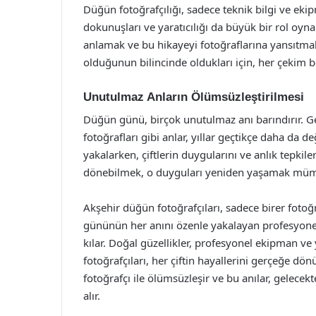
Düğün fotoğrafçılığı, sadece teknik bilgi ve ekip
dokunuşları ve yaratıcılığı da büyük bir rol oynar
anlamak ve bu hikayeyi fotoğraflarına yansıtmak i
olduğunun bilincinde oldukları için, her çekim be
Unutulmaz Anların Ölümsüzleştirilmesi
Düğün günü, birçok unutulmaz anı barındırır. Ge
fotoğrafları gibi anlar, yıllar geçtikçe daha da de
yakalarken, çiftlerin duygularını ve anlık tepkiler
dönebilmek, o duyguları yeniden yaşamak müm
Akşehir düğün fotoğrafçıları, sadece birer fotoğr
gününün her anını özenle yakalayan profesyonel
kılar. Doğal güzellikler, profesyonel ekipman ve y
fotoğrafçıları, her çiftin hayallerini gerçeğe d
fotoğrafçı ile ölümsüzleşir ve bu anılar, gelecekt
alır.