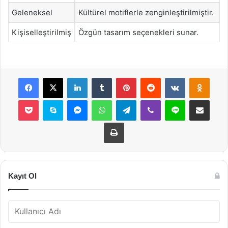
Geleneksel
Kültürel motiflerle zenginleştirilmiştir.
Kişiselleştirilmiş
Özgün tasarım seçenekleri sunar.
Facebook
X
LinkedIn
Tumblr
Pinterest
Reddit
VKontakte
Odnok
Pocket
Skype
Messenger
WhatsApp
Telegram
Viber
Line
E-Posta ile payla
Yazdır
Kayıt Ol