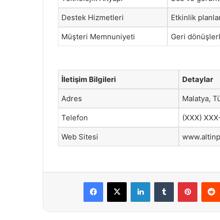
Destek Hizmetleri
Etkinlik plan
Müşteri Memnuniyeti
Geri dönüşlerl
İletişim Bilgileri
Detaylar
Adres
Malatya, T
Telefon
(XXX) XXX
Web Sitesi
www.altin
Facebook
X
LinkedIn
Tumblr
Pintere