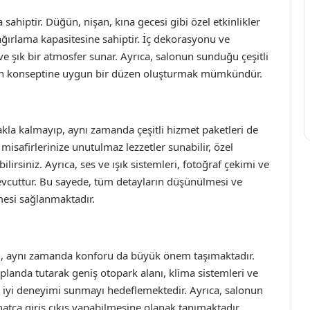
sahiptir. Düğün, nişan, kına gecesi gibi özel etkinlikler
ağırlama kapasitesine sahiptir. İç dekorasyonu ve
 şık bir atmosfer sunar. Ayrıca, salonun sunduğu çeşitli
izin konseptine uygun bir düzen oluşturmak mümkündür.
a kalmayıp, aynı zamanda çeşitli hizmet paketleri de
misafirlerinize unutulmaz lezzetler sunabilir, özel
rsiniz. Ayrıca, ses ve ışık sistemleri, fotoğraf çekimi ve
evcuttur. Bu sayede, tüm detayların düşünülmesi ve
lmesi sağlanmaktadır.
il, aynı zamanda konforu da büyük önem taşımaktadır.
planda tutarak geniş otopark alanı, klima sistemleri ve
en iyi deneyimi sunmayı hedeflemektedir. Ayrıca, salonun
ahatça giriş çıkış yapabilmesine olanak tanımaktadır.