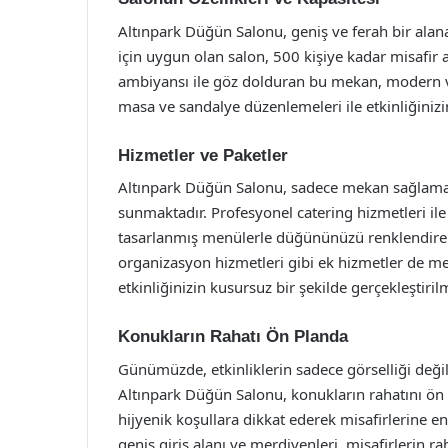
Altınpark Düğün Salonu, geniş ve ferah bir alana 
için uygun olan salon, 500 kişiye kadar misafir 
ambiyansı ile göz dolduran bu mekan, modern ve
masa ve sandalye düzenlemeleri ile etkinliğin
Hizmetler ve Paketler
Altınpark Düğün Salonu, sadece mekan sağlamakl
sunmaktadır. Profesyonel catering hizmetleri ile 
tasarlanmış menülerle düğününüzü renklendirebili
organizasyon hizmetleri gibi ek hizmetler de m
etkinliğinizin kusursuz bir şekilde gerçekleştiri
Konukların Rahatı Ön Planda
Günümüzde, etkinliklerin sadece görselliği değ
Altınpark Düğün Salonu, konukların rahatını ön 
hijyenik koşullara dikkat ederek misafirlerine 
geniş giriş alanı ve merdivenleri, misafirlerin r