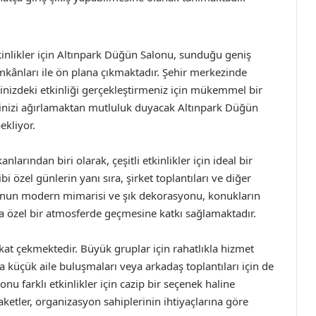
inlikler için Altınpark Düğün Salonu, sunduğu geniş
kânları ile ön plana çıkmaktadır. Şehir merkezinde
nizdeki etkinliği gerçekleştirmeniz için mükemmel bir
rinizi ağırlamaktan mutluluk duyacak Altınpark Düğün
ekliyor.
rından biri olarak, çeşitli etkinlikler için ideal bir
 özel günlerin yanı sıra, şirket toplantıları ve diğer
alonun modern mimarisi ve şık dekorasyonu, konukların
ha özel bir atmosferde geçmesine katkı sağlamaktadır.
kat çekmektedir. Büyük gruplar için rahatlıkla hizmet
küçük aile buluşmaları veya arkadaş toplantıları için de
u farklı etkinlikler için cazip bir seçenek haline
aketler, organizasyon sahiplerinin ihtiyaçlarına göre