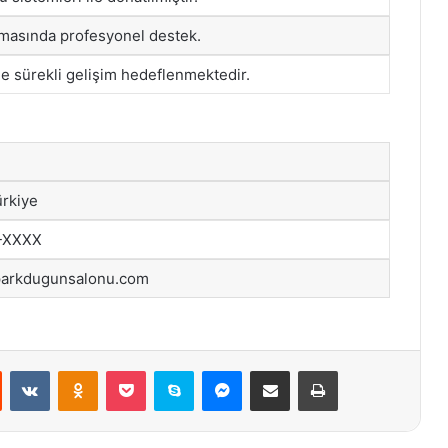
lamasında profesyonel destek.
e sürekli gelişim hedeflenmektedir.
ürkiye
-XXXX
parkdugunsalonu.com
st
Reddit
VKontakte
Odnoklassniki
Pocket
Skype
Messenger
E-Posta ile paylaş
Yazdır