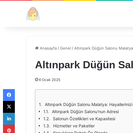
Anasayfa
/
Genel
/
Altınpark Düğün Salonu Malatya
Altınpark Düğün Sa
6 Ocak 2025
Facebook
X
Altınpark Düğün Salonu Malatya: Hayalleriniz
Altınpark Düğün Salonu'nun Adresi
LinkedIn
Salonun Özellikleri ve Kapasitesi
Pinterest
Hizmetler ve Paketler
Konukların Rahatı Ön Planda