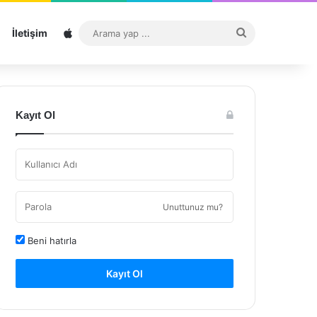
Sitemap
Arama
İletişim
yap
...
Kayıt Ol
Unuttunuz mu?
Beni hatırla
Kayıt Ol