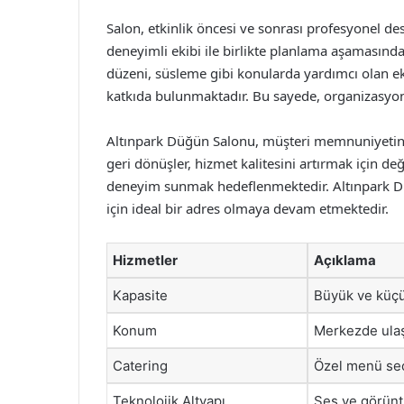
Salon, etkinlik öncesi ve sonrası profesyonel d
deneyimli ekibi ile birlikte planlama aşamasında
düzeni, süsleme gibi konularda yardımcı olan eki
katkıda bulunmaktadır. Bu sayede, organizasyon 
Altınpark Düğün Salonu, müşteri memnuniyetine
geri dönüşler, hizmet kalitesini artırmak için de
deneyim sunmak hedeflenmektedir. Altınpark Düğ
için ideal bir adres olmaya devam etmektedir.
Hizmetler
Açıklama
Kapasite
Büyük ve küçük
Konum
Merkezde ulaş
Catering
Özel menü seç
Teknolojik Altyapı
Ses ve görüntü