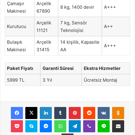
Çamaşır
Arçelik
8 kg, 1400 devir
A+++
Makinesi
67890
Arçelik
7 kg, Sensör
Kurutucu
A++
11121
Teknolojisi
Bulaşık
Arçelik
14 kişilik, Kapasite
A+++
Makinesi
31415
AA
Paket Fiyatı
Garanti Süresi
Ekstra Hizmetler
5999 TL
3 Yıl
Ücretsiz Montaj
Facebook
X
LinkedIn
Tumblr
Pinterest
Reddit
VKontakte
Odnok
Pocket
Skype
Messenger
WhatsApp
Telegram
Viber
Line
E-Posta ile payla
Yazdır