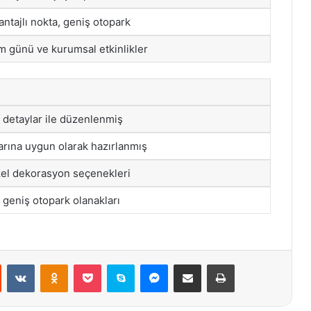
ntajlı nokta, geniş otopark
 günü ve kurumsal etkinlikler
 detaylar ile düzenlenmiş
arına uygun olarak hazırlanmış
zel dekorasyon seçenekleri
 geniş otopark olanakları
st
Reddit
VKontakte
Odnoklassniki
Pocket
Skype
Messenger
E-Posta ile paylaş
Yazdır