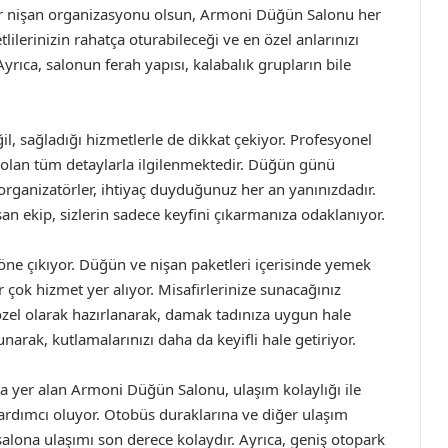
bir nişan organizasyonu olsun, Armoni Düğün Salonu her
tlilerinizin rahatça oturabileceği ve en özel anlarınızı
yrıca, salonun ferah yapısı, kalabalık grupların bile
l, sağladığı hizmetlerle de dikkat çekiyor. Profesyonel
i olan tüm detaylarla ilgilenmektedir. Düğün günü
 organizatörler, ihtiyaç duyduğunuz her an yanınızdadır.
şan ekip, sizlerin sadece keyfini çıkarmanıza odaklanıyor.
öne çıkıyor. Düğün ve nişan paketleri içerisinde yemek
ir çok hizmet yer alıyor. Misafirlerinize sunacağınız
özel olarak hazırlanarak, damak tadınıza uygun hale
arak, kutlamalarınızı daha da keyifli hale getiriyor.
da yer alan Armoni Düğün Salonu, ulaşım kolaylığı ile
yardımcı oluyor. Otobüs duraklarına ve diğer ulaşım
 salona ulaşımı son derece kolaydır. Ayrıca, geniş otopark