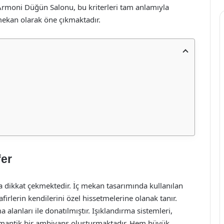
. Armoni Düğün Salonu, bu kriterleri tam anlamıyla
 mekan olarak öne çıkmaktadır.
fer
dikkat çekmektedir. İç mekan tasarımında kullanılan
afirlerin kendilerini özel hissetmelerine olanak tanır.
a alanları ile donatılmıştır. Işıklandırma sistemleri,
 romantik bir ambiyans oluşturmaktadır. Hem büyük