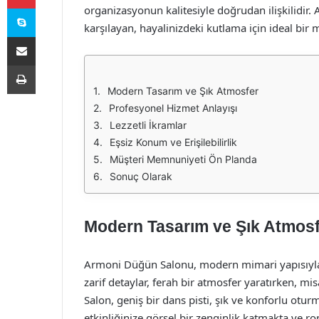
Skype
organizasyonun kalitesiyle doğrudan ilişkilidir
karşılayan, hayalinizdeki kutlama için ideal bir
E-Posta ile paylaş
Yazdır
Modern Tasarım ve Şık Atmosfer
Profesyonel Hizmet Anlayışı
Lezzetli İkramlar
Eşsiz Konum ve Erişilebilirlik
Müşteri Memnuniyeti Ön Planda
Sonuç Olarak
Modern Tasarım ve Şık Atmos
Armoni Düğün Salonu, modern mimari yapısıyla 
zarif detaylar, ferah bir atmosfer yaratırken, mis
Salon, geniş bir dans pisti, şık ve konforlu oturm
etkinliğinize görsel bir zenginlik katmakta ve