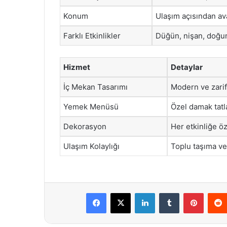
Konum
Ulaşım açısından ava
Farklı Etkinlikler
Düğün, nişan, doğum
Hizmet
Detaylar
İç Mekan Tasarımı
Modern ve zarif
Yemek Menüsü
Özel damak tatl
Dekorasyon
Her etkinliğe ö
Ulaşım Kolaylığı
Toplu taşıma ve
Facebook
X
LinkedIn
Tumblr
Pintere