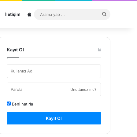
Sitemap
Arama
İletişim
yap
...
Kayıt Ol
Unuttunuz mu?
Beni hatırla
Kayıt Ol