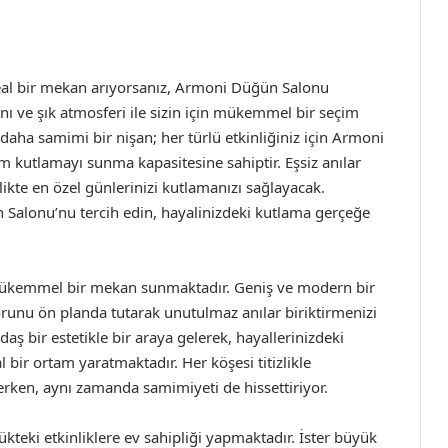
deal bir mekan arıyorsanız, Armoni Düğün Salonu
nı ve şık atmosferi ile sizin için mükemmel bir seçim
 daha samimi bir nişan; her türlü etkinliğiniz için Armoni
m kutlamayı sunma kapasitesine sahiptir. Eşsiz anılar
rlikte en özel günlerinizi kutlamanızı sağlayacak.
 Salonu’nu tercih edin, hayalinizdeki kutlama gerçeğe
mükemmel bir mekan sunmaktadır. Geniş ve modern bir
orunu ön planda tutarak unutulmaz anılar biriktirmenizi
daş bir estetikle bir araya gelerek, hayallerinizdeki
 bir ortam yaratmaktadır. Her köşesi titizlikle
erken, aynı zamanda samimiyeti de hissettiriyor.
kteki etkinliklere ev sahipliği yapmaktadır. İster büyük