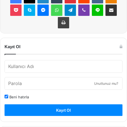
Pocket
Skype
Messenger
WhatsApp
Telegram
Viber
Line
E-Posta ile payla
Yazdır
Kayıt Ol
Unuttunuz mu?
Beni hatırla
Kayıt Ol