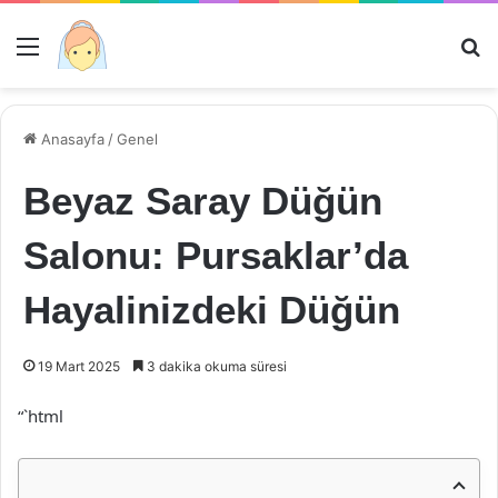
Menü
Ar
Anasayfa
/
Genel
Beyaz Saray Düğün
Salonu: Pursaklar’da
Hayalinizdeki Düğün
19 Mart 2025
3 dakika okuma süresi
“`html