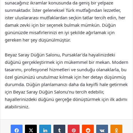
sunacağınız ikramlar konusunda da geniş bir yelpaze
sunmaktadır. İster geleneksel Türk mutfağından lezzetler,
ister uluslararası mutfaklardan seçkin tatlar tercih edin, her
damak zevki için bir seçenek bulmak mümkün. Düğün
gününüzde misafirlerinizi en iyi şekilde ağırlamak için
gereken her şey düşünülmüştür.
Beyaz Saray Düğün Salonu, Pursaklar’da hayalinizdeki
düğünü gerçekleştirmek için mükemmel bir mekan. Modern
tasarımı, profesyonel hizmetleri ve sunduğu olanaklarla, bu
özel gününüzü unutulmaz kılmak için her detayı düşünmüş
durumda. Düğün planlamanızı daha da keyifli hale getirmek
için Beyaz Saray Düğün Salonu’nu tercih edebilir,
hayallerinizdeki düğünü gerçeğe dönüştürmek için ilk adımı
atabilirsiniz.
Facebook
X
LinkedIn
Tumblr
Pinterest
Reddit
VKontakte
Odnok