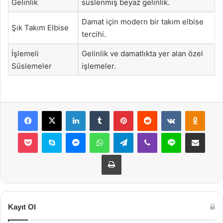
Gelinlik
süslenmiş beyaz gelinlik.
Damat için modern bir takım elbise
Şık Takım Elbise
tercihi.
İşlemeli
Gelinlik ve damatlıkta yer alan özel
Süslemeler
işlemeler.
Facebook
X
LinkedIn
Tumblr
Pinterest
Reddit
VKontakte
Odnok
Pocket
Skype
Messenger
WhatsApp
Telegram
Viber
Line
E-Posta ile payla
Yazdır
Kayıt Ol