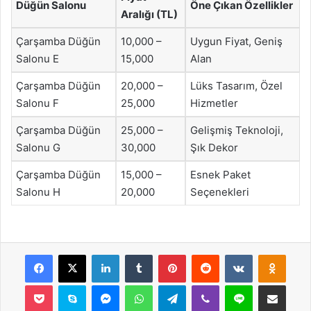
Düğün Salonu
Öne Çıkan Özellikler
Aralığı (TL)
Çarşamba Düğün
10,000 –
Uygun Fiyat, Geniş
Salonu E
15,000
Alan
Çarşamba Düğün
20,000 –
Lüks Tasarım, Özel
Salonu F
25,000
Hizmetler
Çarşamba Düğün
25,000 –
Gelişmiş Teknoloji,
Salonu G
30,000
Şık Dekor
Çarşamba Düğün
15,000 –
Esnek Paket
Salonu H
20,000
Seçenekleri
Facebook
X
LinkedIn
Tumblr
Pinterest
Reddit
VKontakte
Odnok
Pocket
Skype
Messenger
WhatsApp
Telegram
Viber
Line
E-Posta ile payla