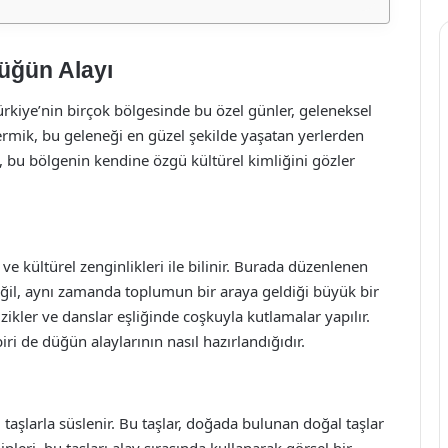
üğün Alayı
ürkiye’nin birçok bölgesinde bu özel günler, geleneksel
. Çermik, bu geleneği en güzel şekilde yaşatan yerlerden
rı, bu bölgenin kendine özgü kültürel kimliğini gözler
i ve kültürel zenginlikleri ile bilinir. Burada düzenlenen
değil, aynı zamanda toplumun bir araya geldiği büyük bir
üzikler ve danslar eşliğinde coşkuyla kutlamalar yapılır.
ri de düğün alaylarının nasıl hazırlandığıdır.
 taşlarla süslenir. Bu taşlar, doğada bulunan doğal taşlar
ipleri, bu taşları alay sırasında kullanarak görsel bir