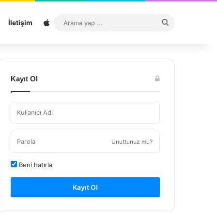
Sitemap
Arama
İletişim
yap
...
Kayıt Ol
Unuttunuz mu?
Beni hatırla
Kayıt Ol