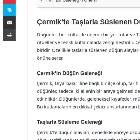
Skype
E-Posta ile paylaş
Çermik’te Taşlarla Süslenen D
Yazdır
Düğünler, her kültürde önemli bir yer tutar ve T
ritüeller ve renkli kutlamalarla zenginleştirilir
biridir. Özellikle taşlarla süslenen düğün alayla
önüne serer.
Çermik’in Düğün Geleneği
Çermik, Diyarbakır iline bağlı bir ilçe olup, tarih
düğünler, sadece iki ailenin bir araya gelmesi 
etkinliktir. Düğünlerde, geleneksel kıyafetler, m
Bu kutlamaların en dikkat çekici unsurlarından bi
Taşlarla Süsleme Geleneği
Çermik’te düğün alayları, genellikle yöreye özgü
olup, çeşitli renk ve şekillere sahiptir. Düğün sah