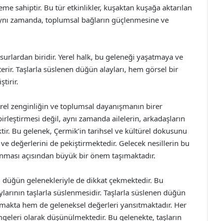
me sahiptir. Bu tür etkinlikler, kuşaktan kuşağa aktarılan
. Aynı zamanda, toplumsal bağların güçlenmesine ve
surlardan biridir. Yerel halk, bu geleneği yaşatmaya ve
rir. Taşlarla süslenen düğün alayları, hem görsel bir
tirir.
ürel zenginliğin ve toplumsal dayanışmanın birer
birleştirmesi değil, aynı zamanda ailelerin, arkadaşların
ktir. Bu gelenek, Çermik’in tarihsel ve kültürel dokusunu
 ve değerlerini de pekiştirmektedir. Gelecek nesillerin bu
unması açısından büyük bir önem taşımaktadır.
p, düğün gelenekleriyle de dikkat çekmektedir. Bu
ylarının taşlarla süslenmesidir. Taşlarla süslenen düğün
nmakta hem de geleneksel değerleri yansıtmaktadır. Her
imgeleri olarak düşünülmektedir. Bu gelenekte, taşların