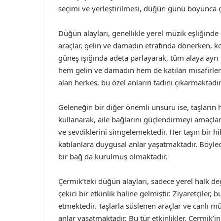
seçimi ve yerleştirilmesi, düğün günü boyunca çe
Düğün alayları, genellikle yerel müzik eşliğinde 
araçlar, gelin ve damadın etrafında dönerken, k
güneş ışığında adeta parlayarak, tüm alaya ayrı 
hem gelin ve damadın hem de katılan misafirler
alan herkes, bu özel anların tadını çıkarmaktadır
Geleneğin bir diğer önemli unsuru ise, taşların hi
kullanarak, aile bağlarını güçlendirmeyi amaçlama
ve sevdiklerini simgelemektedir. Her taşın bir hi
katılanlara duygusal anlar yaşatmaktadır. Böyle
bir bağ da kurulmuş olmaktadır.
Çermik’teki düğün alayları, sadece yerel halk değ
çekici bir etkinlik haline gelmiştir. Ziyaretçiler
etmektedir. Taşlarla süslenen araçlar ve canlı m
anlar yaşatmaktadır. Bu tür etkinlikler, Çermik’in