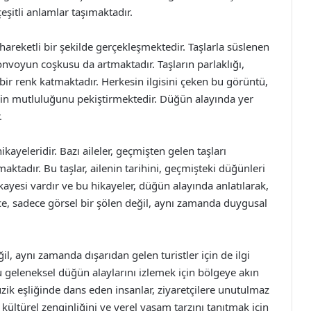
şitli anlamlar taşımaktadır.
hareketli bir şekilde gerçekleşmektedir. Taşlarla süslenen
onvoyun coşkusu da artmaktadır. Taşların parlaklığı,
bir renk katmaktadır. Herkesin ilgisini çeken bu görüntü,
in mutluluğunu pekiştirmektedir. Düğün alayında yer
.
kayeleridir. Bazı aileler, geçmişten gelen taşları
ktadır. Bu taşlar, ailenin tarihini, geçmişteki düğünleri
kayesi vardır ve bu hikayeler, düğün alayında anlatılarak,
ce, sadece görsel bir şölen değil, aynı zamanda duygusal
il, aynı zamanda dışarıdan gelen turistler için de ilgi
, bu geleneksel düğün alaylarını izlemek için bölgeye akın
üzik eşliğinde dans eden insanlar, ziyaretçilere unutulmaz
 kültürel zenginliğini ve yerel yaşam tarzını tanıtmak için