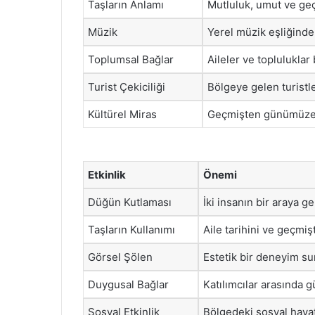
Taşların Anlamı
Mutluluk, umut ve geç
Müzik
Yerel müzik eşliğinde 
Toplumsal Bağlar
Aileler ve topluluklar
Turist Çekiciliği
Bölgeye gelen turistler 
Kültürel Miras
Geçmişten günümüze t
Etkinlik
Önemi
Düğün Kutlaması
İki insanın bir araya g
Taşların Kullanımı
Aile tarihini ve geçmiş
Görsel Şölen
Estetik bir deneyim sun
Duygusal Bağlar
Katılımcılar arasında g
Sosyal Etkinlik
Bölgedeki sosyal hayatı