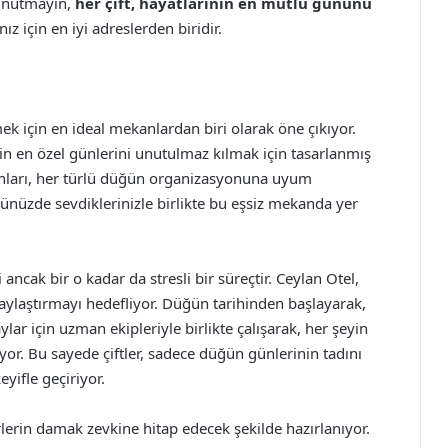
. Unutmayın,
her çift, hayatlarının en mutlu gününü
 için en iyi adreslerden biridir.
k için en ideal mekanlardan biri olarak öne çıkıyor.
rin en özel günlerini unutulmaz kılmak için tasarlanmış
lonları, her türlü düğün organizasyonuna uyum
nüzde sevdiklerinizle birlikte bu eşsiz mekanda yer
ancak bir o kadar da stresli bir süreçtir. Ceylan Otel,
olaylaştırmayı hedefliyor. Düğün tarihinden başlayarak,
r için uzman ekipleriyle birlikte çalışarak, her şeyin
or. Bu sayede çiftler, sadece düğün günlerinin tadını
yifle geçiriyor.
lerin damak zevkine hitap edecek şekilde hazırlanıyor.