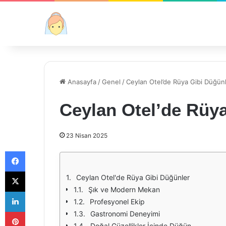
Anasayfa
/
Genel
/
Ceylan Otel’de Rüya Gibi Düğün
Ceylan Otel’de Rüy
23 Nisan 2025
Facebook
X
Ceylan Otel'de Rüya Gibi Düğünler
Şık ve Modern Mekan
LinkedIn
Profesyonel Ekip
Pinterest
Gastronomi Deneyimi
Doğal Güzellikler İçinde Düğün