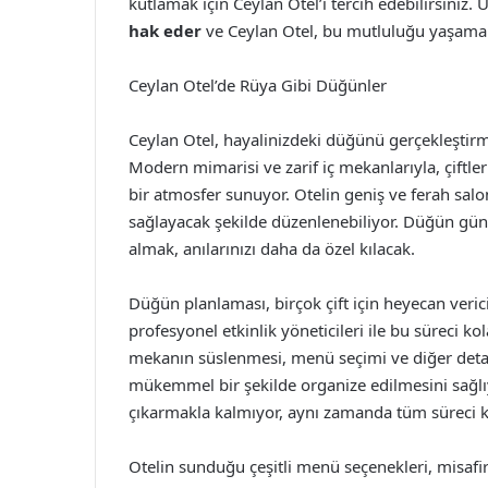
kutlamak için Ceylan Otel’i tercih edebilirsiniz
hak eder
ve Ceylan Otel, bu mutluluğu yaşamanız
Ceylan Otel’de Rüya Gibi Düğünler
Ceylan Otel, hayalinizdeki düğünü gerçekleştirme
Modern mimarisi ve zarif iç mekanlarıyla, çiftle
bir atmosfer sunuyor. Otelin geniş ve ferah sa
sağlayacak şekilde düzenlenebiliyor. Düğün günü
almak, anılarınızı daha da özel kılacak.
Düğün planlaması, birçok çift için heyecan verici 
profesyonel etkinlik yöneticileri ile bu süreci k
mekanın süslenmesi, menü seçimi ve diğer detayla
mükemmel bir şekilde organize edilmesini sağlıy
çıkarmakla kalmıyor, aynı zamanda tüm süreci ke
Otelin sunduğu çeşitli menü seçenekleri, misafir