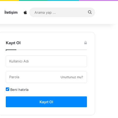
Sitemap
Arama
İletişim
yap
...
Kayıt Ol
Unuttunuz mu?
Beni hatırla
Kayıt Ol