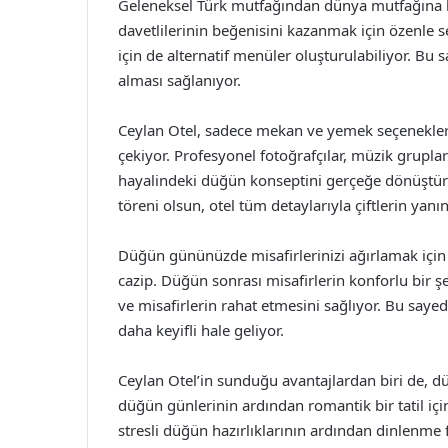
Geleneksel Türk mutfağından dünya mutfağına k
davetlilerinin beğenisini kazanmak için özenle se
için de alternatif menüler oluşturulabiliyor. B
alması sağlanıyor.
Ceylan Otel, sadece mekan ve yemek seçenekler
çekiyor. Profesyonel fotoğrafçılar, müzik grupları
hayalindeki düğün konseptini gerçeğe dönüştürüyo
töreni olsun, otel tüm detaylarıyla çiftlerin yanın
Düğün gününüzde misafirlerinizi ağırlamak içi
cazip. Düğün sonrası misafirlerin konforlu bir şe
ve misafirlerin rahat etmesini sağlıyor. Bu saye
daha keyifli hale geliyor.
Ceylan Otel’in sunduğu avantajlardan biri de, düğ
düğün günlerinin ardından romantik bir tatil iç
stresli düğün hazırlıklarının ardından dinlenme f