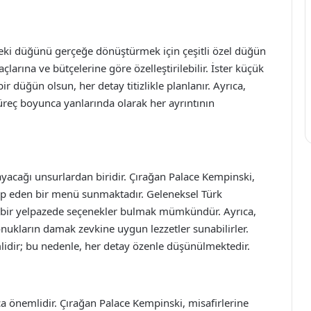
deki düğünü gerçeğe dönüştürmek için çeşitli özel düğün
açlarına ve bütçelerine göre özelleştirilebilir. İster küçük
r düğün olsun, her detay titizlikle planlanır. Ayrıca,
süreç boyunca yanlarında olarak her ayrıntının
ayacağı unsurlardan biridir. Çırağan Palace Kempinski,
tap eden bir menü sunmaktadır. Geleneksel Türk
ş bir yelpazede seçenekler bulmak mümkündür. Ayrıca,
onukların damak zevkine uygun lezzetler sunabilirler.
idir; bu nedenle, her detay özenle düşünülmektedir.
önemlidir. Çırağan Palace Kempinski, misafirlerine