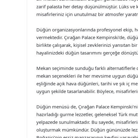
zarif palasta her detay düşünülmüştür. Lüks v
misafirleriniz için unutulmaz bir atmosfer ya
Düğün organizasyonlarında profesyonel ekip, her
vermektedir. Çırağan Palace Kempinski’de, düğ
birlikte çalışarak, kişisel zevklerinizi yansıtan b
hayalinizdeki düğün tasarımını gerçeğe dönüştü
Mekan seçiminde sunduğu farklı alternatiflerle 
mekan seçenekleri ile her mevsime uygun düğü
eşliğinde açık hava düğünleri, tarihi ve şık iç m
uygun şekilde tasarlanabilir. Böylece, misafirleri
Düğün menüsü de, Çırağan Palace Kempinski’nin 
hazırladığı gurme lezzetler, geleneksel Türk m
yelpazede sunulmaktadır. Bu sayede, misafirler
oluşturmak mümkündür. Düğün gününüzde lezzet
Boğaziçi’nin eşsiz manzarasının keyfini yaşayabil