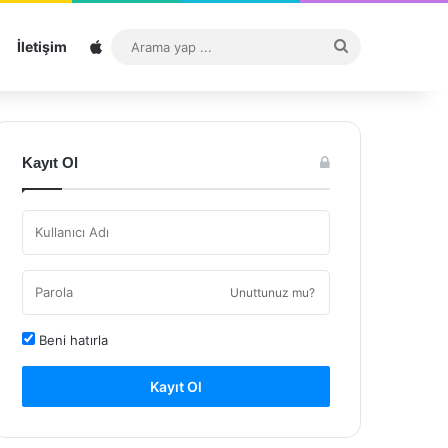
Sitemap
Arama
İletişim
yap
...
Kayıt Ol
Unuttunuz mu?
Beni hatırla
Kayıt Ol