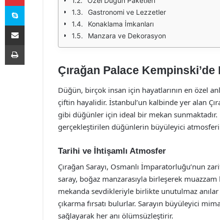
Özel Düğün Paketleri
Skype
Gastronomi ve Lezzetler
Konaklama İmkanları
E-Posta ile paylaş
Manzara ve Dekorasyon
Yazdır
Çırağan Palace Kempinski’de 
Düğün, birçok insan için hayatlarının en özel an
çiftin hayalidir. İstanbul’un kalbinde yer alan Çı
gibi düğünler için ideal bir mekan sunmaktadır
gerçekleştirilen düğünlerin büyüleyici atmosferi
Tarihi ve İhtişamlı Atmosfer
Çırağan Sarayı, Osmanlı İmparatorluğu’nun zarif
saray, boğaz manzarasıyla birleşerek muazzam b
mekanda sevdikleriyle birlikte unutulmaz anılar 
çıkarma fırsatı bulurlar. Sarayın büyüleyici mima
sağlayarak her anı ölümsüzleştirir.