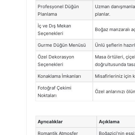
Profesyonel Düğün
Uzman danışmanlar
Planlama
planlar.
İç ve Dış Mekan
Boğaz manzaralı aç
Seçenekleri
Gurme Düğün Menüsü
Ünlü şeflerin hazır
Özel Dekorasyon
Masa örtüleri, çiç
Seçenekleri
doğrultusunda tasa
Konaklama İmkanları
Misafirleriniz içi
Fotoğraf Çekimi
Özel anlarınızı öl
Noktaları
Ayrıcalıklar
Açıklama
Romantik Atmosfer
Boğaziçi’nin eşs