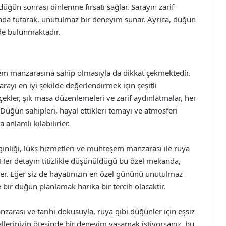
üğün sonrası dinlenme fırsatı sağlar. Sarayın zarif
anda tutarak, unutulmaz bir deneyim sunar. Ayrıca, düğün
 de bulunmaktadır.
em manzarasına sahip olmasıyla da dikkat çekmektedir.
yı en iyi şekilde değerlendirmek için çeşitli
ekler, şık masa düzenlemeleri ve zarif aydınlatmalar, her
. Düğün sahipleri, hayal ettikleri temayı ve atmosferi
anlamlı kılabilirler.
ginliği, lüks hizmetleri ve muhteşem manzarası ile rüya
 Her detayın titizlikle düşünüldüğü bu özel mekanda,
kler. Eğer siz de hayatınızın en özel gününü unutulmaz
 bir düğün planlamak harika bir tercih olacaktır.
rası ve tarihi dokusuyla, rüya gibi düğünler için eşsiz
erinizin ötesinde bir deneyim yaşamak istiyorsanız, bu