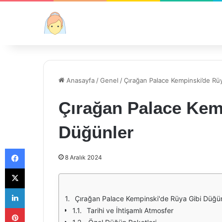
Anasayfa
/
Genel
/
Çırağan Palace Kempinski’de Rü
Çırağan Palace Kem
Düğünler
Facebook
8 Aralık 2024
X
LinkedIn
Çırağan Palace Kempinski'de Rüya Gibi Düğü
Pinterest
Tarihi ve İhtişamlı Atmosfer