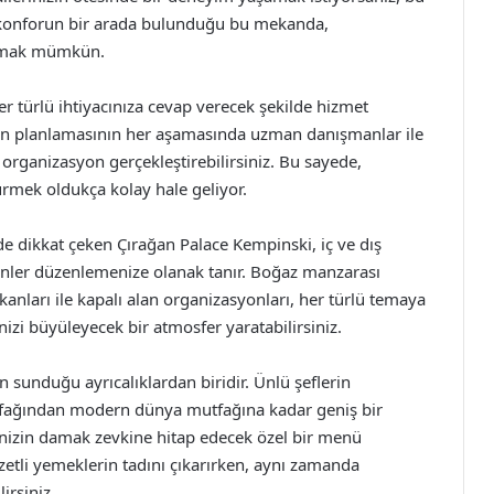
e konforun bir arada bulunduğu bu mekanda,
ratmak mümkün.
 türlü ihtiyacınıza cevap verecek şekilde hizmet
ün planlamasının her aşamasında uzman danışmanlar ile
ir organizasyon gerçekleştirebilirsiniz. Bu sayede,
rmek oldukça kolay hale geliyor.
de dikkat çeken Çırağan Palace Kempinski, iç ve dış
nler düzenlemenize olanak tanır. Boğaz manzarası
ekanları ile kapalı alan organizasyonları, her türlü temaya
nizi büyüleyecek bir atmosfer yaratabilirsiniz.
sunduğu ayrıcalıklardan biridir. Ünlü şeflerin
utfağından modern dünya mutfağına kadar geniş bir
inizin damak zevkine hitap edecek özel bir menü
li yemeklerin tadını çıkarırken, aynı zamanda
irsiniz.