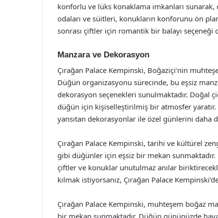
konforlu ve lüks konaklama imkanları sunarak, d
odaları ve süitleri, konukların konforunu ön pl
sonrası çiftler için romantik bir balayı seçeneği
Manzara ve Dekorasyon
Çırağan Palace Kempinski, Boğaziçi’nin muhteş
Düğün organizasyonu sürecinde, bu eşsiz manzara
dekorasyon seçenekleri sunulmaktadır. Doğal çiç
düğün için kişiselleştirilmiş bir atmosfer yaratır
yansıtan dekorasyonlar ile özel günlerini daha da 
Çırağan Palace Kempinski, tarihi ve kültürel zen
gibi düğünler için eşsiz bir mekan sunmaktadır.
çiftler ve konuklar unutulmaz anılar biriktirece
kılmak istiyorsanız, Çırağan Palace Kempinski’de
Çırağan Palace Kempinski, muhteşem boğaz manza
bir mekan sunmaktadır. Düğün gününüzde hayall