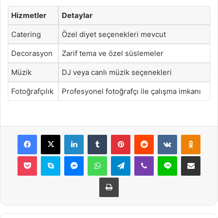
Hizmetler
Detaylar
Catering
Özel diyet seçenekleri mevcut
Decorasyon
Zarif tema ve özel süslemeler
Müzik
DJ veya canlı müzik seçenekleri
Fotoğrafçılık
Profesyonel fotoğrafçı ile çalışma imkanı
Facebook
X
LinkedIn
Tumblr
Pinterest
Reddit
VKontakte
Odnok
Pocket
Skype
Messenger
WhatsApp
Telegram
Viber
Line
E-Posta ile payla
Yazdır