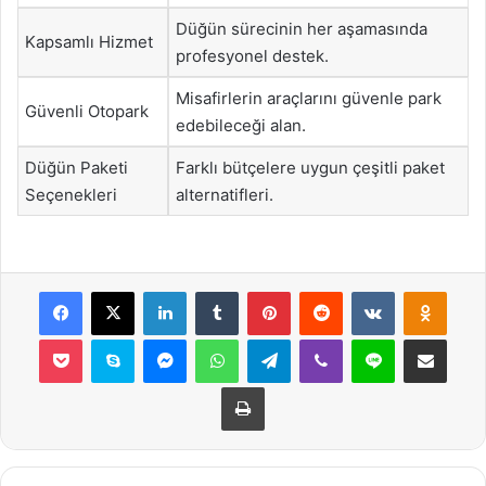
Düğün sürecinin her aşamasında
Kapsamlı Hizmet
profesyonel destek.
Misafirlerin araçlarını güvenle park
Güvenli Otopark
edebileceği alan.
Düğün Paketi
Farklı bütçelere uygun çeşitli paket
Seçenekleri
alternatifleri.
Facebook
X
LinkedIn
Tumblr
Pinterest
Reddit
VKontakte
Odnok
Pocket
Skype
Messenger
WhatsApp
Telegram
Viber
Line
E-Posta ile payla
Yazdır