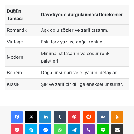
Düğün
Davetiyede Vurgulanması Gerekenler
Teması
Romantik
Aşk dolu sözler ve zarif tasarım.
Vintage
Eski tarz yazı ve doğal renkler.
Minimalist tasarım ve cesur renk
Modern
paletleri.
Bohem
Doğa unsurları ve el yapımı detaylar.
Klasik
Şık ve zarif bir dil, geleneksel unsurlar.
Facebook
X
LinkedIn
Tumblr
Pinterest
Reddit
VKontakte
Odnok
Pocket
Skype
Messenger
WhatsApp
Telegram
Viber
Line
E-Posta ile payla