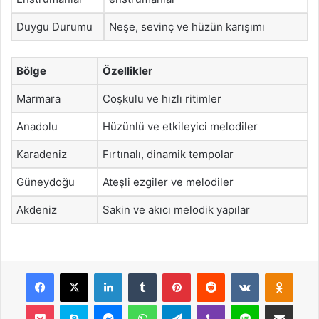
Duygu Durumu
Neşe, sevinç ve hüzün karışımı
Bölge
Özellikler
Marmara
Coşkulu ve hızlı ritimler
Anadolu
Hüzünlü ve etkileyici melodiler
Karadeniz
Fırtınalı, dinamik tempolar
Güneydoğu
Ateşli ezgiler ve melodiler
Akdeniz
Sakin ve akıcı melodik yapılar
Facebook
X
LinkedIn
Tumblr
Pinterest
Reddit
VKontakte
Odnok
Pocket
Skype
Messenger
WhatsApp
Telegram
Viber
Line
E-Posta ile payla