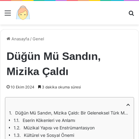
Menü
Ar
Anasayfa
/
Genel
Düğün Mü Sandın,
Mizika Çaldı
10 Ekim 2024
3 dakika okuma süresi
Düğün Mü Sandın, Mizika Çaldı: Bir Geleneksel Türk Müziği Eseri Üzerine Derin Bir Bakış
Eserin Kökenleri ve Anlamı
Müzikal Yapısı ve Enstrümantasyon
Kültürel ve Sosyal Önemi