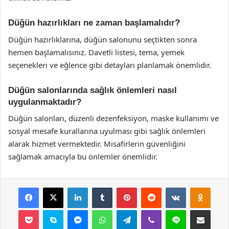
Düğün hazırlıkları ne zaman başlamalıdır?
Düğün hazırlıklarına, düğün salonunu seçtikten sonra
hemen başlamalısınız. Davetli listesi, tema, yemek
seçenekleri ve eğlence gibi detayları planlamak önemlidir.
Düğün salonlarında sağlık önlemleri nasıl
uygulanmaktadır?
Düğün salonları, düzenli dezenfeksiyon, maske kullanımı ve
sosyal mesafe kurallarına uyulması gibi sağlık önlemleri
alarak hizmet vermektedir. Misafirlerin güvenliğini
sağlamak amacıyla bu önlemler önemlidir.
Facebook
X
LinkedIn
Tumblr
Pinterest
Reddit
VKontakte
Odnok
Pocket
Skype
Messenger
WhatsApp
Telegram
Viber
Line
E-Posta ile payla