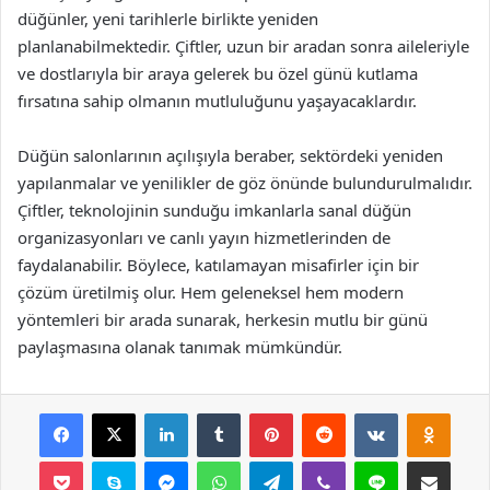
düğünler, yeni tarihlerle birlikte yeniden
planlanabilmektedir. Çiftler, uzun bir aradan sonra aileleriyle
ve dostlarıyla bir araya gelerek bu özel günü kutlama
fırsatına sahip olmanın mutluluğunu yaşayacaklardır.
Düğün salonlarının açılışıyla beraber, sektördeki yeniden
yapılanmalar ve yenilikler de göz önünde bulundurulmalıdır.
Çiftler, teknolojinin sunduğu imkanlarla sanal düğün
organizasyonları ve canlı yayın hizmetlerinden de
faydalanabilir. Böylece, katılamayan misafirler için bir
çözüm üretilmiş olur. Hem geleneksel hem modern
yöntemleri bir arada sunarak, herkesin mutlu bir günü
paylaşmasına olanak tanımak mümkündür.
Facebook
X
LinkedIn
Tumblr
Pinterest
Reddit
VKontakte
Odnok
Pocket
Skype
Messenger
WhatsApp
Telegram
Viber
Line
E-Posta ile payla