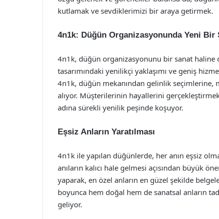
kutlamak ve sevdiklerimizi bir araya getirmek.
4n1k: Düğün Organizasyonunda Yeni Bir 
4n1k, düğün organizasyonunu bir sanat haline 
tasarımındaki yenilikçi yaklaşımı ve geniş hizmet 
4n1k, düğün mekanından gelinlik seçimlerine, müz
alıyor. Müşterilerinin hayallerini gerçekleştirme
adına sürekli yenilik peşinde koşuyor.
Eşsiz Anların Yaratılması
4n1k ile yapılan düğünlerde, her anın eşsiz olma
anıların kalıcı hale gelmesi açısından büyük önem 
yaparak, en özel anların en güzel şekilde belgel
boyunca hem doğal hem de sanatsal anların tadını
geliyor.