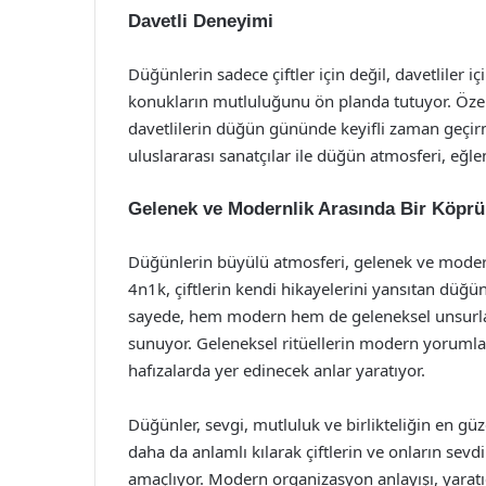
Davetli Deneyimi
Düğünlerin sadece çiftler için değil, davetliler 
konukların mutluluğunu ön planda tutuyor. Özel
davetlilerin düğün gününde keyifli zaman geçirm
uluslararası sanatçılar ile düğün atmosferi, eğl
Gelenek ve Modernlik Arasında Bir Köprü
Düğünlerin büyülü atmosferi, gelenek ve modern
4n1k, çiftlerin kendi hikayelerini yansıtan düğü
sayede, hem modern hem de geleneksel unsurları
sunuyor. Geleneksel ritüellerin modern yorumlar
hafızalarda yer edinecek anlar yaratıyor.
Düğünler, sevgi, mutluluk ve birlikteliğin en güze
daha da anlamlı kılarak çiftlerin ve onların sev
amaçlıyor. Modern organizasyon anlayışı, yaratıc