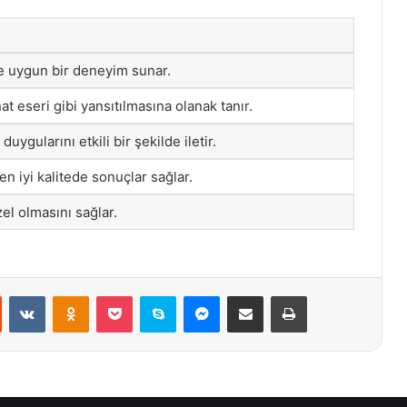
ine uygun bir deneyim sunar.
t eseri gibi yansıtılmasına olanak tanır.
 duygularını etkili bir şekilde iletir.
n iyi kalitede sonuçlar sağlar.
zel olmasını sağlar.
st
Reddit
VKontakte
Odnoklassniki
Pocket
Skype
Messenger
E-Posta ile paylaş
Yazdır