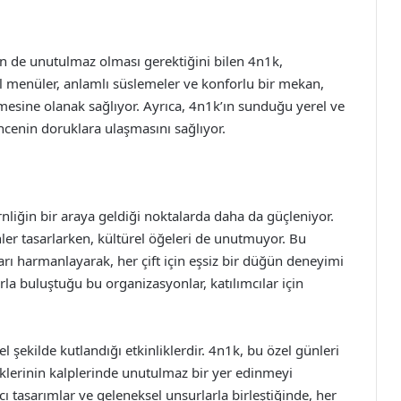
için de unutulmaz olması gerektiğini bilen 4n1k,
 menüler, anlamlı süslemeler ve konforlu bir mekan,
esine olanak sağlıyor. Ayrıca, 4n1k’ın sunduğu yerel ve
encenin doruklara ulaşmasını sağlıyor.
liğin bir araya geldiği noktalarda daha da güçleniyor.
nler tasarlarken, kültürel öğeleri de unutmuyor. Bu
 harmanlayarak, her çift için eşsiz bir düğün deneyimi
la buluştuğu bu organizasyonlar, katılımcılar için
l şekilde kutlandığı etkinliklerdir. 4n1k, bu özel günleri
diklerinin kalplerinde unutulmaz bir yer edinmeyi
ı tasarımlar ve geleneksel unsurlarla birleştiğinde, her