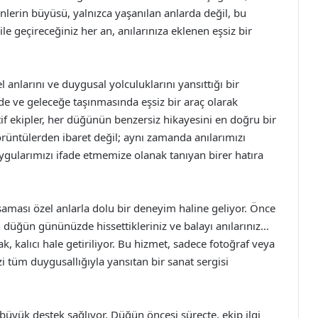
nlerin büyüsü, yalnızca yaşanılan anlarda değil, bu
ile geçireceğiniz her an, anılarınıza eklenen eşsiz bir
 anlarını ve duygusal yolculuklarını yansıttığı bir
de ve geleceğe taşınmasında eşsiz bir araç olarak
atif ekipler, her düğünün benzersiz hikayesini en doğru bir
örüntülerden ibaret değil; aynı zamanda anılarımızı
gularımızı ifade etmemize olanak tanıyan birer hatıra
şaması özel anlarla dolu bir deneyim haline geliyor. Önce
 düğün gününüzde hissettikleriniz ve balayı anılarınız…
, kalıcı hale getiriliyor. Bu hizmet, sadece fotoğraf veya
i tüm duygusallığıyla yansıtan bir sanat sergisi
üyük destek sağlıyor. Düğün öncesi süreçte, ekip ilgi