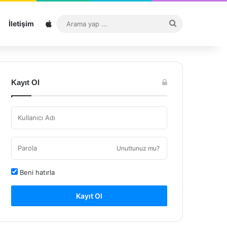
Sitemap
Arama
İletişim
yap
...
Kayıt Ol
Unuttunuz mu?
Beni hatırla
Kayıt Ol