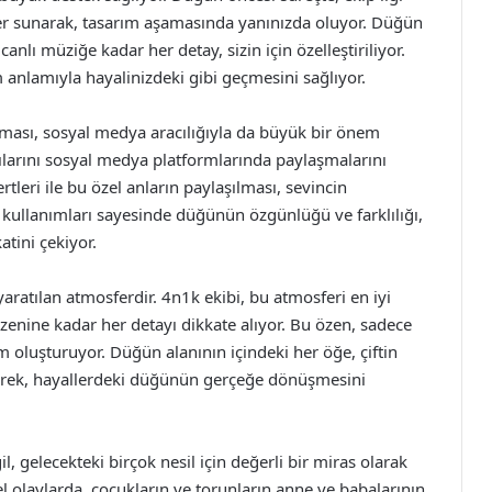
iler sunarak, tasarım aşamasında yanınızda oluyor. Düğün
ı müziğe kadar her detay, sizin için özelleştiriliyor.
 anlamıyla hayalinizdeki gibi geçmesini sağlıyor.
şılması, sosyal medya aracılığıyla da büyük bir önem
anılarını sosyal medya platformlarında paylaşmalarını
rtleri ile bu özel anların paylaşılması, sevincin
 kullanımları sayesinde düğünün özgünlüğü ve farklılığı,
atini çekiyor.
ratılan atmosferdir. 4n1k ekibi, bu atmosferi en iyi
üzenine kadar her detayı dikkate alıyor. Bu özen, sadece
 oluşturuyor. Düğün alanının içindeki her öğe, çiftin
enerek, hayallerdeki düğünün gerçeğe dönüşmesini
l, gelecekteki birçok nesil için değerli bir miras olarak
el olaylarda, çocukların ve torunların anne ve babalarının