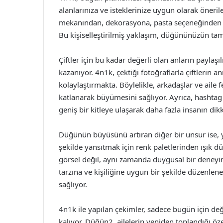
alanlarınıza ve isteklerinize uygun olarak öner
mekanından, dekorasyona, pasta seçeneğinden canl
Bu kişiselleştirilmiş yaklaşım, düğününüzün tam
Çiftler için bu kadar değerli olan anların payla
kazanıyor. 4n1k, çektiği fotoğraflarla çiftlerin 
kolaylaştırmakta. Böylelikle, arkadaşlar ve aile fe
katlanarak büyümesini sağlıyor. Ayrıca, hashtag
geniş bir kitleye ulaşarak daha fazla insanın dikk
Düğünün büyüsünü artıran diğer bir unsur ise, ya
şekilde yansıtmak için renk paletlerinden ışık d
görsel değil, aynı zamanda duygusal bir deneyim
tarzına ve kişiliğine uygun bir şekilde düzenl
sağlıyor.
4n1k ile yapılan çekimler, sadece bugün için deği
kalıyor. Düğün2, ailelerin yeniden toplandığı öz