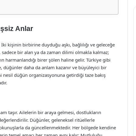
şsiz Anlar
 İki kişinin birbirine duyduğu aşkı, bağlılığı ve geleceğe
r, sadece bir alan ya da zaman dilimi olmakla kalmaz;
n harmanlandığı birer şölen haline gelir. Türkiye gibi
de, düğünler daha da anlam kazanır ve büyüleyici bir
 nesil düğün organizasyonuna getirdiği taze bakış
dır.
am taşır. Ailelerin bir araya gelmesi, dostlukların
eğerlendirilir. Düğünler, geleneksel ritüellerle
dokunuşlarla da güncellenmektedir. Her bölgede kendine
rin temel amacı her zaman aynı kalır: Mutluluğu