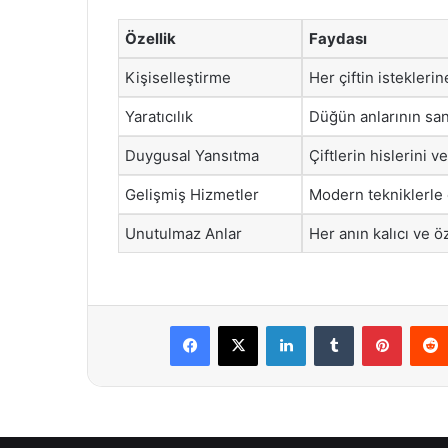
Özellik
Faydası
Kişiselleştirme
Her çiftin istekler
Yaratıcılık
Düğün anlarının sana
Duygusal Yansıtma
Çiftlerin hislerini ve
Gelişmiş Hizmetler
Modern tekniklerle e
Unutulmaz Anlar
Her anın kalıcı ve ö
Facebook
X
LinkedIn
Tumblr
Pintere