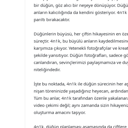
bir düğün, göz alıcı bir neşeye dönüşüyor. Düğü
anların kalıcılığında da kendini gösteriyor. 4n1k 
parıltı bırakacaktır.
Düğünlerin büyüsü, her çiftin hikayesinin en özel
süreçtir. 4n1k, bu büyülü anların kaydedilmesin
karşımıza çıkıyor. Yetenekli fotoğrafçılar ve kre
şekilde yansıtıyor. Düğün fotoğrafları, sadece g
canlandıran, sevinçlerimizi paylaşmamıza ve duy
niteliğindedir.
İşte bu noktada, 4n1k ile düğün sürecinin her a
nişan töreninizde yaşadığınız heyecan, ardından
Tüm bu anlar, 4n1k tarafından özenle yakalanarak
video çekimi değil; aynı zamanda sizin hikayeniz
oluşturma amacını taşıyor.
4n1k, düğün planlaması aşamasında da çiftlere b