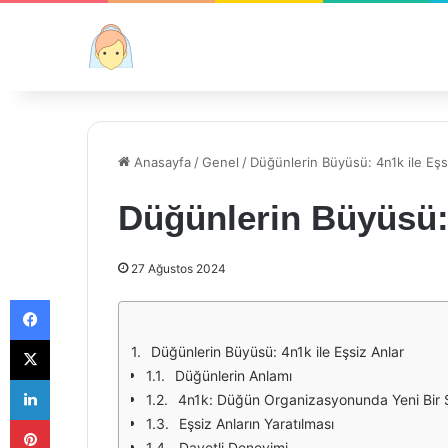
Anasayfa
/
Genel
/
Düğünlerin Büyüsü: 4n1k ile Eşs
Düğünlerin Büyüsü: 
27 Ağustos 2024
Facebook
X
Düğünlerin Büyüsü: 4n1k ile Eşsiz Anlar
Düğünlerin Anlamı
LinkedIn
4n1k: Düğün Organizasyonunda Yeni Bir 
Pinterest
Eşsiz Anların Yaratılması
Davetli Deneyimi