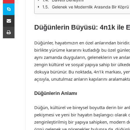
Skype
Gelenek ve Modernlik Arasında Bir Köprü
E-Posta ile paylaş
Düğünlerin Büyüsü: 4n1k ile E
Yazdır
Düğünler, hayatımızın en özel anlarından biridir.
birlikte yürüme kararını kutladığı bu özel günle
aynı zamanda duyguların, geleneklerin ve anıları
zengin kültürel ve sosyal yapıya sahip bir ülke
dokuya bürünür. Bu noktada, 4n1k markası, yeni
açısıyla, unutulmaz anların kapılarını aralamakta
Düğünlerin Anlamı
Düğün, kültürel ve bireysel boyutta derin bir anl
pekişmesi ve yeni bir hayatın başlangıcı olarak d
zenginleştirilmiş bir yapıya sahipken, modern 
özgü gelenek ve görenekler bulunsa da, düğünle