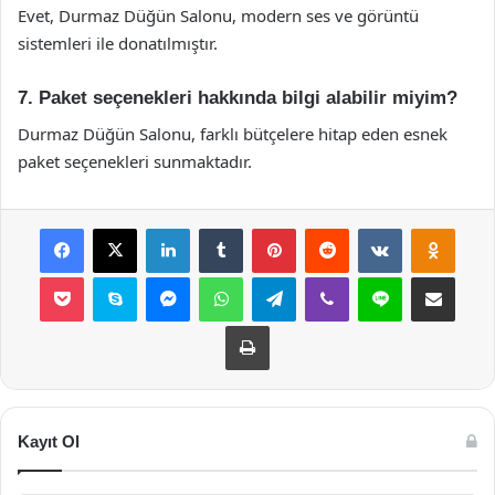
Evet, Durmaz Düğün Salonu, modern ses ve görüntü
sistemleri ile donatılmıştır.
7. Paket seçenekleri hakkında bilgi alabilir miyim?
Durmaz Düğün Salonu, farklı bütçelere hitap eden esnek
paket seçenekleri sunmaktadır.
Facebook
X
LinkedIn
Tumblr
Pinterest
Reddit
VKontakte
Odnok
Pocket
Skype
Messenger
WhatsApp
Telegram
Viber
Line
E-Posta ile payla
Yazdır
Kayıt Ol