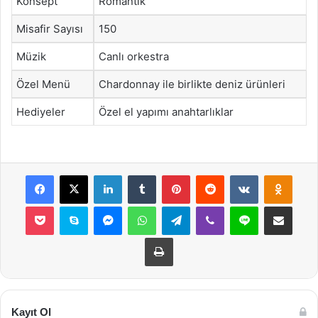
Konsept
Romantik
Misafir Sayısı
150
Müzik
Canlı orkestra
Özel Menü
Chardonnay ile birlikte deniz ürünleri
Hediyeler
Özel el yapımı anahtarlıklar
Facebook
X
LinkedIn
Tumblr
Pinterest
Reddit
VKontakte
Odnok
Pocket
Skype
Messenger
WhatsApp
Telegram
Viber
Line
E-Posta ile payla
Yazdır
Kayıt Ol