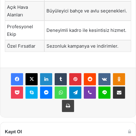
Açık Hava
Büyüleyici bahçe ve avlu seçenekleri.
Alanları
Profesyonel
Deneyimli kadro ile kesintisiz hizmet.
Ekip
Özel Fırsatlar
Sezonluk kampanya ve indirimler.
Facebook
X
LinkedIn
Tumblr
Pinterest
Reddit
VKontakte
Odnok
Pocket
Skype
Messenger
WhatsApp
Telegram
Viber
Line
E-Posta ile payla
Yazdır
Kayıt Ol