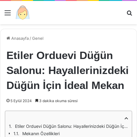
Menü
Ar
Anasayfa
/
Genel
Etiler Orduevi Düğün
Salonu: Hayallerinizdeki
Düğün İçin İdeal Mekan
5 Eylül 2024
3 dakika okuma süresi
Etiler Orduevi Düğün Salonu: Hayallerinizdeki Düğün İçin İdeal Mekan
Mekanın Özellikleri