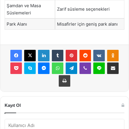
Şamdan ve Masa
Zarif süsleme seçenekleri
Süslemeleri
Park Alanı
Misafirler için geniş park alanı
Facebook
X
LinkedIn
Tumblr
Pinterest
Reddit
VKontakte
Odnok
Pocket
Skype
Messenger
WhatsApp
Telegram
Viber
Line
E-Posta ile payla
Yazdır
Kayıt Ol