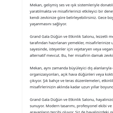
Mekan, gelişmiş ses ve ışık sistemleriyle donatılm
yaratılmakta ve misafirlerinizi etkileyici bir de
kendi zevkinize göre belirleyebilirsiniz. Gece b
yaşanmasını sağlıyor.
Grand Gala Düğün ve Etkinlik Salonu, lezzetli me
tarafından hazırlanan yemekler, misafirlerinize 
sayesinde, isteyenler için vejetaryen veya vega
alternatif mevcut. Bu, her misafirin damak zev
Mekan, aynı zamanda büyüleyici dış alanlarıyla 
organizasyonları, açık hava düğünleri veya kokt
çıkıyor. Şık bahçe ve teras düzenlemeleri, etkinli
misafirlerinizin aklında kadar uzun yıllar boyunc
Grand Gala Düğün ve Etkinlik Salonu, hayalinizd
sunuyor. Modern tasarımı, profesyonel ekibi ve
arayanların tercihi oluyor. Siz de hayalinizdeki