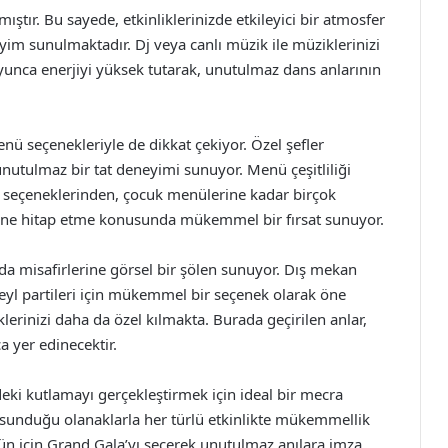
ıştır. Bu sayede, etkinliklerinizde etkileyici bir atmosfer
neyim sunulmaktadır. Dj veya canlı müzik ile müziklerinizi
oyunca enerjiyi yüksek tutarak, unutulmaz dans anlarının
nü seçenekleriyle de dikkat çekiyor. Özel şefler
unutulmaz bir tat deneyimi sunuyor. Menü çeşitliliği
n seçeneklerinden, çocuk menülerine kadar birçok
kine hitap etme konusunda mükemmel bir fırsat sunuyor.
da misafirlerine görsel bir şölen sunuyor. Dış mekan
eyl partileri için mükemmel bir seçenek olarak öne
klerinizi daha da özel kılmakta. Burada geçirilen anlar,
a yer edinecektir.
eki kutlamayı gerçekleştirmek için ideal bir mecra
 sunduğu olanaklarla her türlü etkinlikte mükemmellik
 gün için Grand Gala’yı seçerek unutulmaz anılara imza