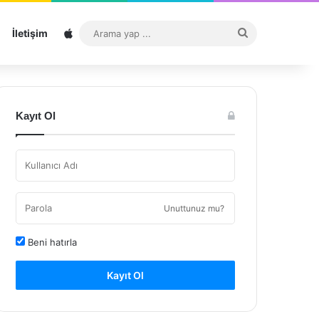
Sitemap
Arama
İletişim
yap
...
Kayıt Ol
Unuttunuz mu?
Beni hatırla
Kayıt Ol