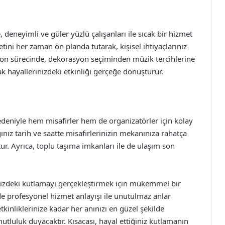
eneyimli ve güler yüzlü çalışanları ile sıcak bir hizmet
ni her zaman ön planda tutarak, kişisel ihtiyaçlarınız
on sürecinde, dekorasyon seçiminden müzik tercihlerine
rak hayallerinizdeki etkinliği gerçeğe dönüştürür.
eniyle hem misafirler hem de organizatörler için kolay
nız tarih ve saatte misafirlerinizin mekanınıza rahatça
ur. Ayrıca, toplu taşıma imkanları ile de ulaşım son
nizdeki kutlamayı gerçekleştirmek için mükemmel bir
 profesyonel hizmet anlayışı ile unutulmaz anlar
kinliklerinize kadar her anınızı en güzel şekilde
tluluk duyacaktır. Kısacası, hayal ettiğiniz kutlamanın