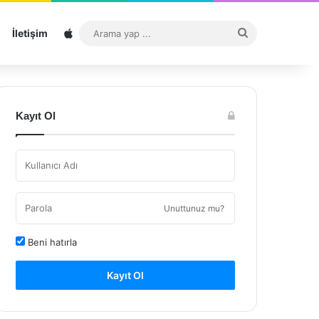
Sitemap
Arama
İletişim
yap
...
Kayıt Ol
Unuttunuz mu?
Beni hatırla
Kayıt Ol