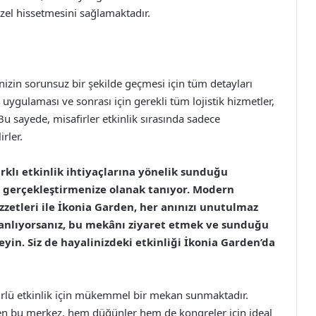
zel hissetmesini sağlamaktadır.
inizin sorunsuz bir şekilde geçmesi için tüm detayları
ygulaması ve sonrası için gerekli tüm lojistik hizmetler,
u sayede, misafirler etkinlik sırasında sadece
rler.
klı etkinlik ihtiyaçlarına yönelik sunduğu
u gerçekleştirmenize olanak tanıyor. Modern
ezzetleri ile İkonia Garden, her anınızı unutulmaz
planlıyorsanız, bu mekânı ziyaret etmek ve sunduğu
yin. Siz de hayalinizdeki etkinliği İkonia Garden’da
rlü etkinlik için mükemmel bir mekan sunmaktadır.
ken bu merkez, hem düğünler hem de kongreler için ideal