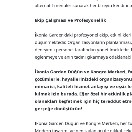
alternatif menüler sunarak her bireyin kendini ö
Ekip Çalışması ve Profesyonellik
İkonia Garden’daki profesyonel ekip, etkinlikler
düşünmektedir. Organizasyonların planlanması, u
deneyimli personel tarafından yönetilmektedir. B
eğlenmeye ve anın tadını çıkarmaya odaklanabili
İkonia Garden Düğün ve Kongre Merkezi, far
çözümlerle, hayallerinizdeki organizasyon
mimarisi, kaliteli hizmet anlayışı ve eşsiz l
kılmak için burada. Eğer özel bir etkinlik 
olanakları keşfetmek için hiç tereddüt etme
gerçeğe dönüştürün!
İkonia Garden Düğün ve Kongre Merkezi, her tü
Modern tasarımı ve geniş alanları ile dikkat çe