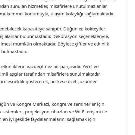
fından sunulan hizmetler, misafirlere unutulmaz anlar
a mükemmel konumuyla, ulaşım kolaylığı sağlamaktadır.
edebilecek kapasiteye sahiptir. Düğünler, kokteyller,
nmış alanlar bulunmaktadır. Dekorasyon seçenekleriyle,
irilmesi mümkün olmaktadır. Böylece çiftler ve etkinlik
ı bulmaktadır.
tkinliklerin vazgeçilmez bir parçasıdır. Yerel ve
imli aşçılar tarafından misafirlere sunulmaktadır.
re esneklik göstererek, herkese özel çözümler
Düğün ve Kongre Merkezi, kongre ve seminerler için
istemleri, projeksiyon cihazları ve Wi-Fi erişimi ile
n en iyi şekilde faydalanmalarını sağlamak için