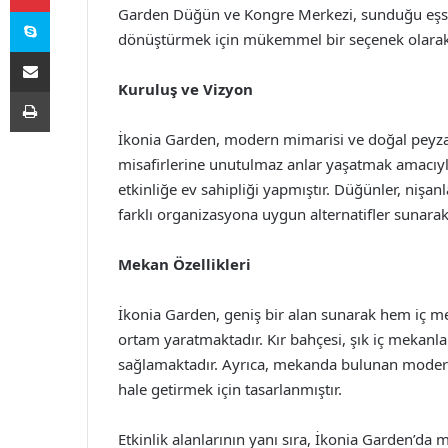
Skype
Garden Düğün ve Kongre Merkezi, sunduğu eşsiz 
dönüştürmek için mükemmel bir seçenek olarak 
E-Posta ile paylaş
Kuruluş ve Vizyon
Yazdır
İkonia Garden, modern mimarisi ve doğal peyzajı 
misafirlerine unutulmaz anlar yaşatmak amacıyl
etkinliğe ev sahipliği yapmıştır. Düğünler, nişa
farklı organizasyona uygun alternatifler sunarak
Mekan Özellikleri
İkonia Garden, geniş bir alan sunarak hem iç m
ortam yaratmaktadır. Kır bahçesi, şık iç mekanlar 
sağlamaktadır. Ayrıca, mekanda bulunan modern se
hale getirmek için tasarlanmıştır.
Etkinlik alanlarının yanı sıra, İkonia Garden’da 