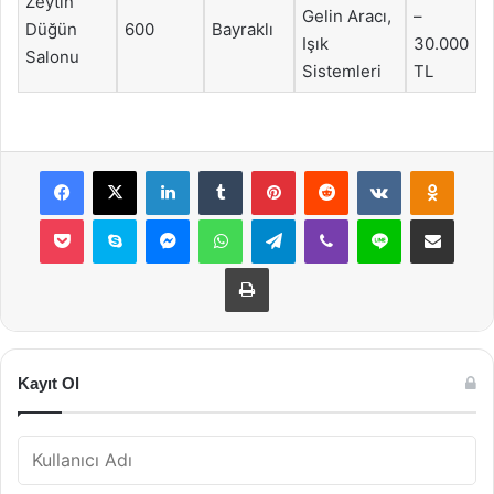
Zeytin
Gelin Aracı,
–
Düğün
600
Bayraklı
Işık
30.000
Salonu
Sistemleri
TL
Facebook
X
LinkedIn
Tumblr
Pinterest
Reddit
VKontakte
Odnok
Pocket
Skype
Messenger
WhatsApp
Telegram
Viber
Line
E-Posta ile payla
Yazdır
Kayıt Ol