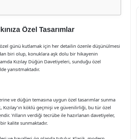
kınıza Özel Tasarımlar
 özel günü kutlamak için her detailin özenle düşünülmesi
an biri olup, konuklara aşk dolu bir hikayenin
ğlamda Kızılay Düğün Davetiyeleri, sunduğu özel
kilde yansıtmaktadır.
evklerine ve düğün temasına uygun özel tasarımlar sunma
Kızılay’ın köklü geçmişi ve güvenilirliği, bu tür özel
dir. Yılların verdiği tecrübe ile hazırlanan davetiyeler,
bir kalite sunmaktadır.
leri ve hayalleri ön planda tutulur. Klasik, modern,