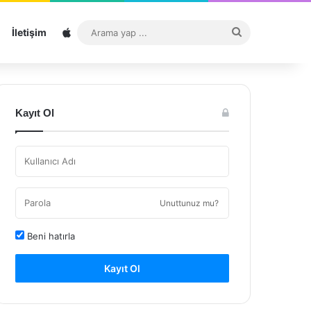
Sitemap
Arama
İletişim
yap
...
Kayıt Ol
Unuttunuz mu?
Beni hatırla
Kayıt Ol