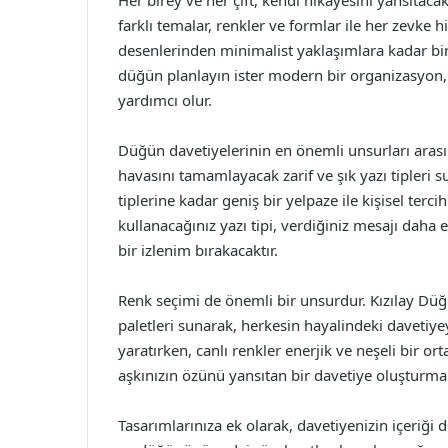
Her birey ve her çift, kendi hikayesini yansıtacak
farklı temalar, renkler ve formlar ile her zevke 
desenlerinden minimalist yaklaşımlara kadar bi
düğün planlayın ister modern bir organizasyon,
yardımcı olur.
Düğün davetiyelerinin en önemli unsurları arasınd
havasını tamamlayacak zarif ve şık yazı tipleri 
tiplerine kadar geniş bir yelpaze ile kişisel terc
kullanacağınız yazı tipi, verdiğiniz mesajı daha e
bir izlenim bırakacaktır.
Renk seçimi de önemli bir unsurdur. Kızılay Dü
paletleri sunarak, herkesin hayalindeki davetiye
yaratırken, canlı renkler enerjik ve neşeli bir or
aşkınızın özünü yansıtan bir davetiye oluştur
Tasarımlarınıza ek olarak, davetiyenizin içeriği 