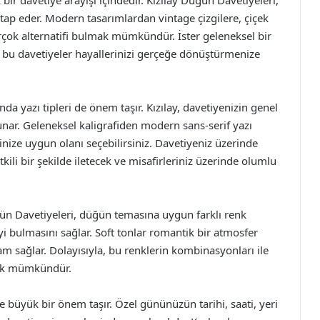
 bir davetiye arayışı içindedir. Kızılay Düğün Davetiyeleri,
hitap eder. Modern tasarımlardan vintage çizgilere, çiçek
rçok alternatifi bulmak mümkündür. İster geleneksel bir
 bu davetiyeler hayallerinizi gerçeğe dönüştürmenize
a yazı tipleri de önem taşır. Kızılay, davetiyenizin genel
sunar. Geleneksel kaligrafiden modern sans-serif yazı
ihinize uygun olanı seçebilirsiniz. Davetiyeniz üzerinde
tkili bir şekilde iletecek ve misafirleriniz üzerinde olumlu
ğün Davetiyeleri, düğün temasına uygun farklı renk
yi bulmasını sağlar. Soft tonlar romantik bir atmosfer
tam sağlar. Dolayısıyla, bu renklerin kombinasyonları ile
mak mümkündür.
de büyük bir önem taşır. Özel gününüzün tarihi, saati, yeri