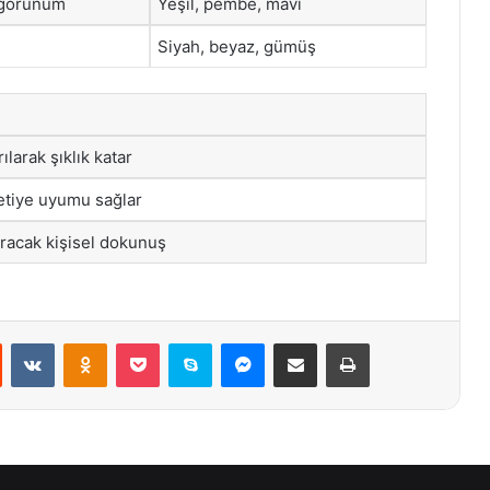
 görünüm
Yeşil, pembe, mavi
Siyah, beyaz, gümüş
ılarak şıklık katar
vetiye uyumu sağlar
racak kişisel dokunuş
st
Reddit
VKontakte
Odnoklassniki
Pocket
Skype
Messenger
E-Posta ile paylaş
Yazdır