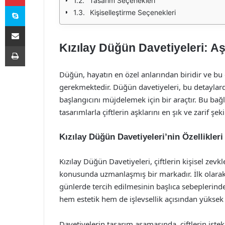
Tasarım Seçenekleri
Skype
Kişiselleştirme Seçenekleri
E-Posta ile paylaş
Kızılay Düğün Davetiyeleri: Aş
Yazdır
Düğün, hayatın en özel anlarından biridir ve bu
gerekmektedir. Düğün davetiyeleri, bu detaylard
başlangıcını müjdelemek için bir araçtır. Bu ba
tasarımlarla çiftlerin aşklarını en şık ve zarif şe
Kızılay Düğün Davetiyeleri’nin Özellikleri
Kızılay Düğün Davetiyeleri, çiftlerin kişisel z
konusunda uzmanlaşmış bir markadır. İlk olarak, 
günlerde tercih edilmesinin başlıca sebeplerinden
hem estetik hem de işlevsellik açısından yüksek 
Davetiyelerin tasarım aşamasında, çiftlerin istek