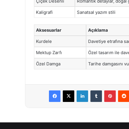
Çiçek Desenli
Romantik detaylar, doğal
Kaligrafi
Sanatsal yazım stili
Aksesuarlar
Açıklama
Kurdele
Davetiye etrafına sar
Mektup Zarfı
Özel tasarım ile da
Özel Damga
Tarihe damgasını vu
Facebook
X
LinkedIn
Tumblr
Pintere