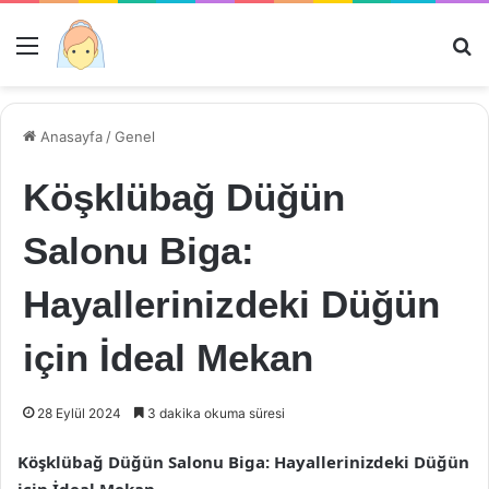
Menü
Ar
Anasayfa
/
Genel
Köşklübağ Düğün
Salonu Biga:
Hayallerinizdeki Düğün
için İdeal Mekan
28 Eylül 2024
3 dakika okuma süresi
Köşklübağ Düğün Salonu Biga: Hayallerinizdeki Düğün