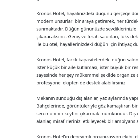
Kronos Hotel, hayalinizdeki düğünü gerçeğe d
modern unsurları bir araya getirerek, her türde
sunmaktadır. Düğün gününüzde sevdiklerinizle bi
çıkaracaksınız. Geniş ve ferah salonları, lüks dek
ile bu otel, hayallerinizdeki düğün için ihtiyaç
Kronos Hotel, farklı kapasitelerdeki düğün salo
İster küçük bir aile kutlaması, ister büyük bir r
sayesinde her şey mükemmel şekilde organize edi
profesyonel ekipten de destek alabilirsiniz.
Mekanın sunduğu dış alanlar, yaz aylarında yapı
Bahçelerinde, görüntüleriyle göz kamaştıran bi
seremoninin keyfini çıkarmak mümkündür. Dış m
alanlar, misafirlerinizi etkileyecek bir ambiyans 
Kronos Hotel’in deneyimli organizasyon ekibi,