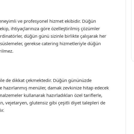
eneyimli ve profesyonel hizmet ekibidir. Düğün
p, ihtiyaçlarınıza göre özelleştirilmiş çözümler
inatörler, düğün günü sizinle birlikte çalışarak her
k süslemeler, gerekse catering hizmetleriyle düğün
rilmez.
ile de dikkat çekmektedir. Düğün gününüzde
enle hazırlanmış menüler, damak zevkinize hitap edecek
 malzemeler kullanarak hazırladıkları özel tariflerle,
n, vejetaryen, glutensiz gibi çeşitli diyet talepleri de
r.