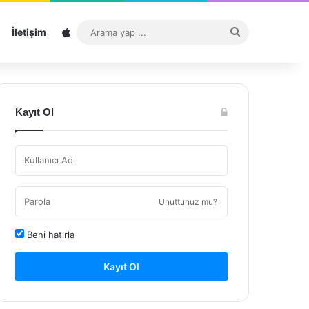
Sitemap
Arama
İletişim
yap
...
Kayıt Ol
Unuttunuz mu?
Beni hatırla
Kayıt Ol