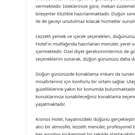
vermektedir. İsteklerinize göre, mekan süslemel
bileşenler titizlikle hazırlanmaktadır. Düğün son
ile de geceyi unutulmaz kılacak hizmetler sunul
Lezzetli yemek ve içecek seçenekleri, düğününüz
Hotel’in mutfağında hazırlanan menüler, yerel ve
içermektedir. Özel diyet gereksinimlerinizi de g
seçeneklerini sunarak, düğün gününüzü daha da 
Düğün gününüzde konaklama imkanı da sunan K
misafirleriniz için konforlu bir ortam sağlar. U
güzelliklerine yakın bir konumda bulunmaktadır.
konuklarınıza sunabileceğiniz konaklama seçene
yaşatmaktadır.
Kronos Hotel, hayalinizdeki düğünü gerçekleştir
alıcı bir atmosfer, lezzetli menüler, profesyonel
her ayrıntıyı mükemmel bir şekilde planlayabilir