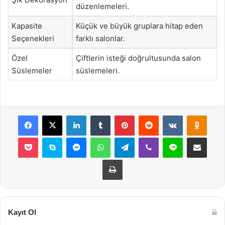
düzenlemeleri.
Kapasite
Küçük ve büyük gruplara hitap eden
Seçenekleri
farklı salonlar.
Özel
Çiftlerin isteği doğrultusunda salon
Süslemeler
süslemeleri.
Facebook
X
LinkedIn
Tumblr
Pinterest
Reddit
VKontakte
Odnok
Pocket
Skype
Messenger
WhatsApp
Telegram
Viber
Line
E-Posta ile payla
Yazdır
Kayıt Ol