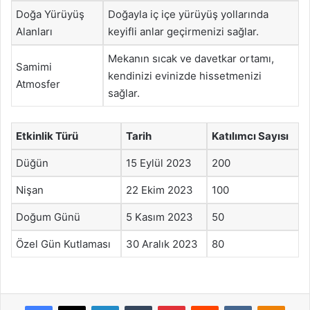
Doğa Yürüyüş
Doğayla iç içe yürüyüş yollarında
Alanları
keyifli anlar geçirmenizi sağlar.
Mekanın sıcak ve davetkar ortamı,
Samimi
kendinizi evinizde hissetmenizi
Atmosfer
sağlar.
Etkinlik Türü
Tarih
Katılımcı Sayısı
Düğün
15 Eylül 2023
200
Nişan
22 Ekim 2023
100
Doğum Günü
5 Kasım 2023
50
Özel Gün Kutlaması
30 Aralık 2023
80
Facebook
X
LinkedIn
Tumblr
Pinterest
Reddit
VKontakte
Odnok