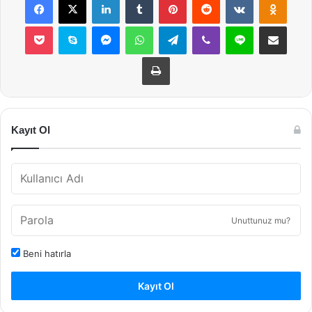
Pocket
Skype
Messenger
WhatsApp
Telegram
Viber
Line
E-Posta ile payla
Yazdır
Kayıt Ol
Unuttunuz mu?
Beni hatırla
Kayıt Ol