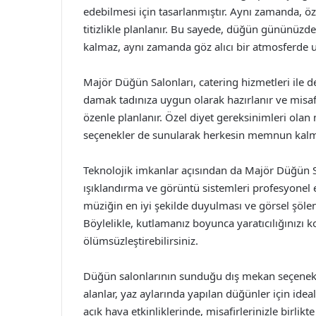
edebilmesi için tasarlanmıştır. Aynı zamanda, öz
titizlikle planlanır. Bu sayede, düğün gününüzde
kalmaz, aynı zamanda göz alıcı bir atmosferde u
Majör Düğün Salonları, catering hizmetleri ile d
damak tadınıza uygun olarak hazırlanır ve misafi
özenle planlanır. Özel diyet gereksinimleri olan
seçenekler de sunularak herkesin memnun kalma
Teknolojik imkanlar açısından da Majör Düğün Sal
ışıklandırma ve görüntü sistemleri profesyonel 
müziğin en iyi şekilde duyulması ve görsel şölen
Böylelikle, kutlamanız boyunca yaratıcılığınızı ko
ölümsüzleştirebilirsiniz.
Düğün salonlarının sunduğu dış mekan seçenekler
alanlar, yaz aylarında yapılan düğünler için idea
açık hava etkinliklerinde, misafirlerinizle birlik