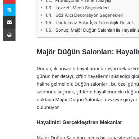
Profesyonel Hizmet Anlayışı
Skype
Lezzetli Menü Seçenekleri
Göz Alıcı Dekorasyon Seçenekleri
E-Posta ile paylaş
Unutulmaz Anlar İçin Teknolojik Destek
Yazdır
Sonuç: Majör Düğün Salonları ile Hayalin
Majör Düğün Salonları: Hayali
Düğün, iki insanın hayatlarını birleştirmek üzere 
günün her detayı, çiftin hayallerini süslediği g
haline gelmelidir. Düğün salonları, bu özel gü
salonunu seçmek, çiftlerin hayallerindeki düğünü
noktada Majör Düğün Salonları devreye giriyor 
bulunuyor.
Hayalinizi Gerçekleştiren Mekanlar
Majör Düğün Salonları, geniş bir kapasite yelpaze