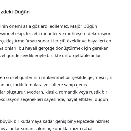
nizdeki Düğün
nin önemi asla göz ardı edilemez. Majör Düğün
fesyonel ekip, lezzetli menüler ve muhteşem dekorasyon
çekleştirme fırsatı sunar. Her çift özeldir ve hayalleri en
Salonları, bu hayali gerçeğe dönüştürmek için gereken
özel günde sevdikleriyle birlikte unforgettable anlar
eyen o özel günlerinin mükemmel bir şekilde geçmesi için
arı, farklı temalara ve stillere sahip geniş
lar oluşturur. Modern, klasik, romantik veya rustik bir
ekorasyon seçenekleri sayesinde, hayal ettikleri düğün
n, büyük bir kutlamaya kadar geniş bir yelpazede hizmet
eniş alanlar sunan salonlar, konuklarınızın rahat