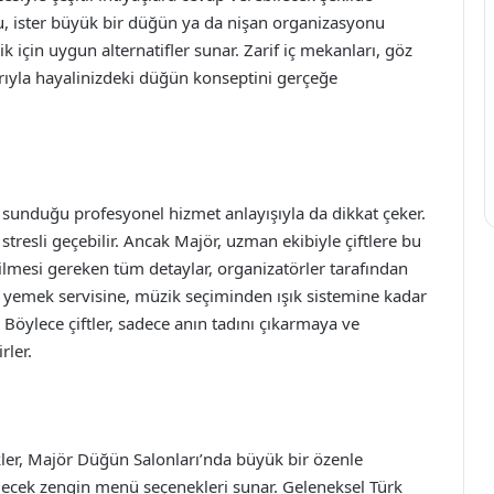
nu, ister büyük bir düğün ya da nişan organizasyonu
ik için uygun alternatifler sunar. Zarif iç mekanları, göz
arıyla hayalinizdeki düğün konseptini gerçeğe
sunduğu profesyonel hizmet anlayışıyla da dikkat çeker.
tresli geçebilir. Ancak Majör, uzman ekibiyle çiftlere bu
ilmesi gereken tüm detaylar, organizatörler tarafından
dan yemek servisine, müzik seçiminden ışık sistemine kadar
. Böylece çiftler, sadece anın tadını çıkarmaya ve
rler.
ler, Majör Düğün Salonları’nda büyük bir özenle
 edecek zengin menü seçenekleri sunar. Geleneksel Türk