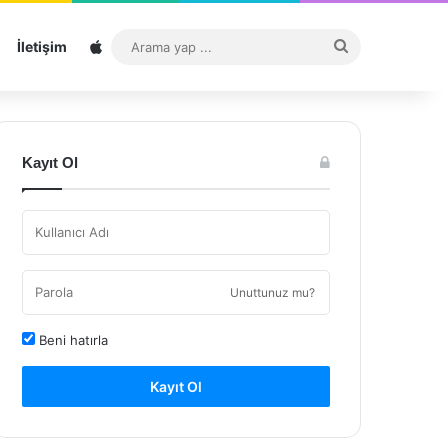
Sitemap
Arama
İletişim
yap
...
Kayıt Ol
Unuttunuz mu?
Beni hatırla
Kayıt Ol