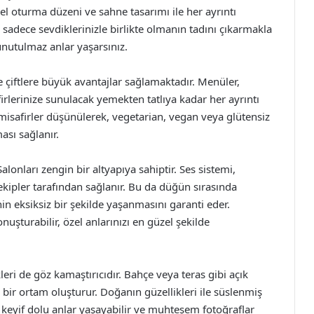
el oturma düzeni ve sahne tasarımı ile her ayrıntı
 sadece sevdiklerinizle birlikte olmanın tadını çıkarmakla
nutulmaz anlar yaşarsınız.
e çiftlere büyük avantajlar sağlamaktadır. Menüler,
rlerinize sunulacak yemekten tatlıya kadar her ayrıntı
 misafirler düşünülerek, vegetarian, vegan veya glütensiz
sı sağlanır.
onları zengin bir altyapıya sahiptir. Ses sistemi,
ekipler tarafından sağlanır. Bu da düğün sırasında
in eksiksiz bir şekilde yaşanmasını garanti eder.
nuşturabilir, özel anlarınızı en güzel şekilde
i de göz kamaştırıcıdır. Bahçe veya teras gibi açık
l bir ortam oluşturur. Doğanın güzellikleri ile süslenmiş
te keyif dolu anlar yaşayabilir ve muhteşem fotoğraflar