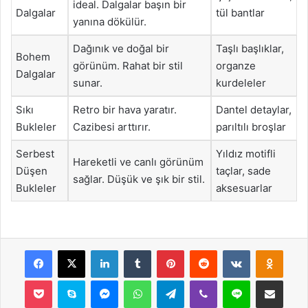
ideal. Dalgalar başın bir
Dalgalar
tül bantlar
yanına dökülür.
Dağınık ve doğal bir
Taşlı başlıklar,
Bohem
görünüm. Rahat bir stil
organze
Dalgalar
sunar.
kurdeleler
Sıkı
Retro bir hava yaratır.
Dantel detaylar,
Bukleler
Cazibesi arttırır.
parıltılı broşlar
Serbest
Yıldız motifli
Hareketli ve canlı görünüm
Düşen
taçlar, sade
sağlar. Düşük ve şık bir stil.
Bukleler
aksesuarlar
Facebook
X
LinkedIn
Tumblr
Pinterest
Reddit
VKontakte
Odnok
Pocket
Skype
Messenger
WhatsApp
Telegram
Viber
Line
E-Posta ile payla