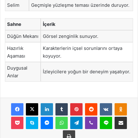
Selim
Geçmişle yüzleşme teması üzerinde duruyor.
Sahne
İçerik
Düğün Mekanı
Görsel zenginlik sunuyor.
Hazırlık
Karakterlerin içsel sorunlarını ortaya
Aşaması
koyuyor.
Duygusal
İzleyicilere yoğun bir deneyim yaşatıyor.
Anlar
Facebook
X
LinkedIn
Tumblr
Pinterest
Reddit
VKontakte
Odnok
Pocket
Skype
Messenger
WhatsApp
Telegram
Viber
Line
E-Posta ile payla
Yazdır