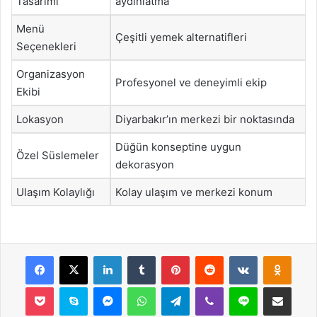
Tasarımı
aydınlatma
Menü
Çeşitli yemek alternatifleri
Seçenekleri
Organizasyon
Profesyonel ve deneyimli ekip
Ekibi
Lokasyon
Diyarbakır’ın merkezi bir noktasında
Düğün konseptine uygun
Özel Süslemeler
dekorasyon
Ulaşım Kolaylığı
Kolay ulaşım ve merkezi konum
Facebook
X
LinkedIn
Tumblr
Pinterest
Reddit
VKontakte
Odnok
Pocket
Skype
Messenger
WhatsApp
Telegram
Viber
Line
E-Posta ile payla