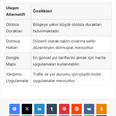
Ulaşım
Özellikleri
Alternatifi
Otobüs
Bölgeye yakın büyük otobüs durakları
Durakları
bulunmaktadır.
Dolmuş
Düzenli olarak salon civarına sefer
Hatları
düzenleyen dolmuşlar mevcuttur.
Google
En güncel yol tariflerini almak için harita
Maps
uygulamaları kullanılabilir.
Yardımcı
Trafik ve yol durumu için çeşitli mobil
Uygulamalar
uygulamalar mevcuttur.
Facebook
X
LinkedIn
Tumblr
Pinterest
Reddit
VKontakte
Odnok
Pocket
Skype
Messenger
WhatsApp
Telegram
Viber
Line
E-Posta ile payla