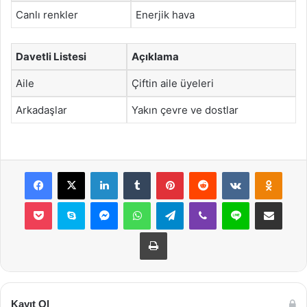
Canlı renkler
Enerjik hava
Davetli Listesi
Açıklama
Aile
Çiftin aile üyeleri
Arkadaşlar
Yakın çevre ve dostlar
Facebook
X
LinkedIn
Tumblr
Pinterest
Reddit
VKontakte
Odnok
Pocket
Skype
Messenger
WhatsApp
Telegram
Viber
Line
E-Posta ile payla
Yazdır
Kayıt Ol