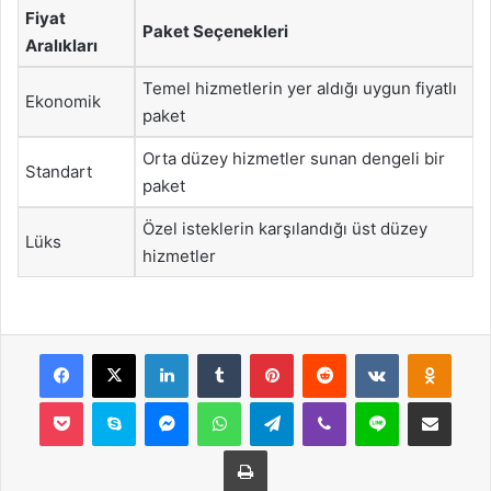
Fiyat
Paket Seçenekleri
Aralıkları
Temel hizmetlerin yer aldığı uygun fiyatlı
Ekonomik
paket
Orta düzey hizmetler sunan dengeli bir
Standart
paket
Özel isteklerin karşılandığı üst düzey
Lüks
hizmetler
Facebook
X
LinkedIn
Tumblr
Pinterest
Reddit
VKontakte
Odnok
Pocket
Skype
Messenger
WhatsApp
Telegram
Viber
Line
E-Posta ile payla
Yazdır