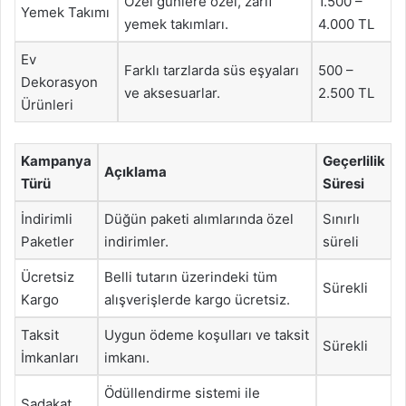
Özel günlere özel, zarif
1.500 –
Yemek Takımı
yemek takımları.
4.000 TL
Ev
Farklı tarzlarda süs eşyaları
500 –
Dekorasyon
ve aksesuarlar.
2.500 TL
Ürünleri
Kampanya
Geçerlilik
Açıklama
Türü
Süresi
İndirimli
Düğün paketi alımlarında özel
Sınırlı
Paketler
indirimler.
süreli
Ücretsiz
Belli tutarın üzerindeki tüm
Sürekli
Kargo
alışverişlerde kargo ücretsiz.
Taksit
Uygun ödeme koşulları ve taksit
Sürekli
İmkanları
imkanı.
Ödüllendirme sistemi ile
Sadakat