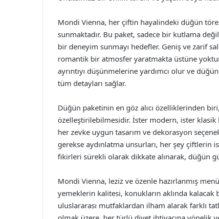
Mondi Vienna, her çiftin hayalindeki düğün tören
sunmaktadır. Bu paket, sadece bir kutlama değil
bir deneyim sunmayı hedefler. Geniş ve zarif sal
romantik bir atmosfer yaratmakta üstüne yoktur. 
ayrıntıyı düşünmelerine yardımcı olur ve düğün 
tüm detayları sağlar.
Düğün paketinin en göz alıcı özelliklerinden biri
özelleştirilebilmesidir. İster modern, ister klasi
her zevke uygun tasarım ve dekorasyon seçenekl
gerekse aydınlatma unsurları, her şey çiftlerin ist
fikirleri sürekli olarak dikkate alınarak, düğün gü
Mondi Vienna, leziz ve özenle hazırlanmış menü 
yemeklerin kalitesi, konukların aklında kalacak 
uluslararası mutfaklardan ilham alarak farklı tat
olmak üzere, her türlü diyet ihtiyacına yönelik