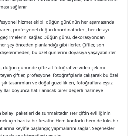
ası sağlanır.
fesyonel hizmet ekibi, düğün gününün her aşamasında
ibaren, profesyonel düğün koordinatörleri, her detayı
gün geçirmelerini sağlar. Düğün günü, dekorasyondan
 şey önceden planlandığı gibi ilerler. Çiftler, son
işelenmeden, bu özel günlerini doyasıya yaşayabilirler.
, düğün gününde çifte ait fotoğraf ve video çekimi
eyen çiftler, profesyonel fotoğrafçılarla çalışarak bu özel
ık tasarımları ve doğal güzellikleri, fotoğraflara eşsiz
 yıllar boyunca hatırlanacak birer değerli hazineye
 balayı paketleri de sunmaktadır. Her çiftin evliliğinin
rmek için harika bir fırsattır. Hem konforlu hem de lüks bir
yatlarına keyifle başlangıç yapmalarını sağlar. Seçenekler
 ya da spa hizmetleri yer alır.