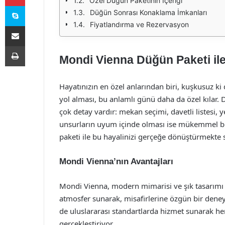
Özel Düğün Paketinin İçeriği
Skype
Düğün Sonrası Konaklama İmkanları
Fiyatlandırma ve Rezervasyon
E-Posta ile paylaş
Yazdır
Mondi Vienna Düğün Paketi ile 
Hayatınızın en özel anlarından biri, kuşkusuz ki
yol alması, bu anlamlı günü daha da özel kılar
çok detay vardır: mekan seçimi, davetli listes
unsurların uyum içinde olması ise mükemmel b
paketi ile bu hayalinizi gerçeğe dönüştürmekte s
Mondi Vienna’nın Avantajları
Mondi Vienna, modern mimarisi ve şık tasarımı ile
atmosfer sunarak, misafirlerine özgün bir den
de uluslararası standartlarda hizmet sunarak he
gerçekleştiriyor.