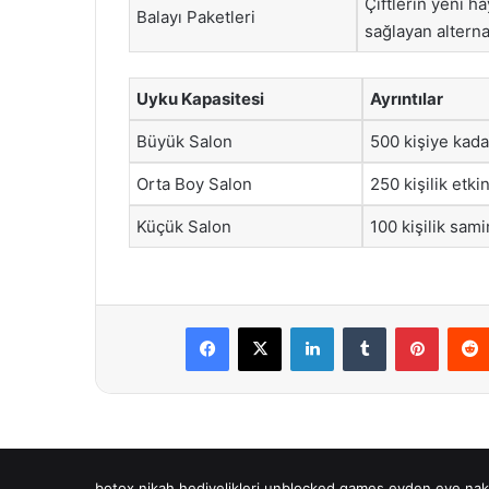
Çiftlerin yeni ha
Balayı Paketleri
sağlayan alternat
Uyku Kapasitesi
Ayrıntılar
Büyük Salon
500 kişiye kadar
Orta Boy Salon
250 kişilik etkin
Küçük Salon
100 kişilik sam
Facebook
X
LinkedIn
Tumblr
Pintere
botox
nikah hediyelikleri
unblocked games
evden eve nakl