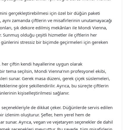
ini gerçekleştirebilmesi için özel bir düğün paketi
, aynı zamanda çiftlerin ve misafirlerinin unutamayacağı
onları, şık dekore edilmiş mekânları ile Mondi Vienna,
Sunmuş olduğu çeşitli hizmetler ile çiftlerin her
günlerini stressiz bir biçimde geçirmeleri için gereken
, her çiftin kendi hayallerine uygun olarak
k bir tema seçilsin, Mondi Vienna’nın profesyonel ekibi,
eri sunar. Gerek masa düzeni, gerek çiçek süslemeleri,
eklerine göre şekillendirilir. Ayrıca, bu süreçte çiftlerin
nlerinin kişiselleştirilmesi sağlanır.
seçenekleriyle de dikkat çeker. Düğünlerde servis edilen
bir izlenim oluşturur. Şefler, hem yerel hem de
lar sunar. Ayrıca, vegan ve vejetaryen seçenekler de dahil
 yemek seçenekleri mevcuttur. Bu sayede, tüm misafirlerin