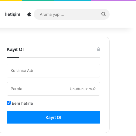
Sitemap
Arama
İletişim
yap
...
Kayıt Ol
Unuttunuz mu?
Beni hatırla
Kayıt Ol