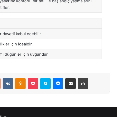
yatlarına konforlu bir tatil ile başlangıç yapmalarını
ifler.
 davetli kabul edebilir.
likler için idealdir.
imi düğünler için uygundur.
st
Reddit
VKontakte
Odnoklassniki
Pocket
Skype
Messenger
E-Posta ile paylaş
Yazdır
iyat