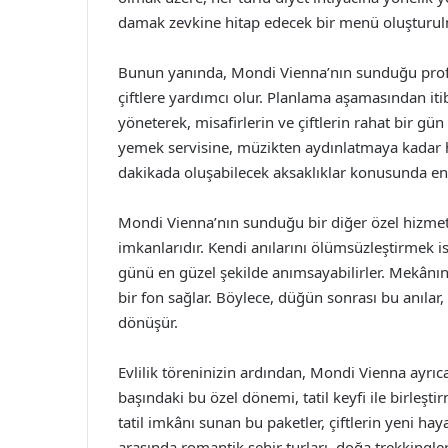
damak zevkine hitap edecek bir menü oluşturulm
Bunun yanında, Mondi Vienna’nın sunduğu pro
çiftlere yardımcı olur. Planlama aşamasından it
yöneterek, misafirlerin ve çiftlerin rahat bir 
yemek servisine, müzikten aydınlatmaya kadar her
dakikada oluşabilecek aksaklıklar konusunda end
Mondi Vienna’nın sunduğu bir diğer özel hizmet
imkanlarıdır. Kendi anılarını ölümsüzleştirmek ist
günü en güzel şekilde anımsayabilirler. Mekânın ş
bir fon sağlar. Böylece, düğün sonrası bu anılar,
dönüşür.
Evlilik töreninizin ardından, Mondi Vienna ayrıca
başındaki bu özel dönemi, tatil keyfi ile birleşti
tatil imkânı sunan bu paketler, çiftlerin yeni ha
arasında romantik şehir turları, doğa trekkingleri