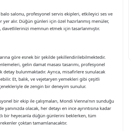
alo salonu, profesyonel servis ekipleri, etkileyici ses ve
er yer alır. Düğün günleri için özel hazırlanmış menüler,
davetlilerinizi memnun etmek için tasarlanmıştır.
arına göre esnek bir şekilde şekillendirilebilmektedir.
zenlemeleri, gelin damat masası tasarımı, profesyonel
ok detay bulunmaktadır. Ayrıca, misafirlere sunulacak
lir. Et, balık, ve vejetaryen yemekleri gibi çeşitli
seçenekleriyle de zengin bir deneyim sunulur.
onel bir ekip ile çalışmaları, Mondi Vienna’nın sunduğu
nde yanınızda olacak, her detayı en ince ayrıntısına kadar
atlı bir heyecanla düğün günlerini beklerken, tüm
gerekenler çoktan tamamlanacaktır.