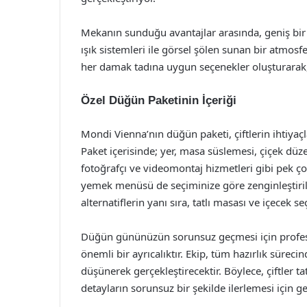
Mekanın sunduğu avantajlar arasında, geniş bir b
ışık sistemleri ile görsel şölen sunan bir atmosf
her damak tadına uygun seçenekler oluşturarak, 
Özel Düğün Paketinin İçeriği
Mondi Vienna’nın düğün paketi, çiftlerin ihtiyaçl
Paket içerisinde; yer, masa süslemesi, çiçek dü
fotoğrafçı ve videomontaj hizmetleri gibi pek ç
yemek menüsü de seçiminize göre zenginleştirilebi
alternatiflerin yanı sıra, tatlı masası ve içecek 
Düğün gününüzün sorunsuz geçmesi için profesy
önemli bir ayrıcalıktır. Ekip, tüm hazırlık süreci
düşünerek gerçekleştirecektir. Böylece, çiftler t
detayların sorunsuz bir şekilde ilerlemesi için 