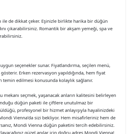
e de dikkat çeker. Eşinizle birlikte harika bir düğün
ını çıkarabilirsiniz. Romantik bir akşam yemeği, spa ve
bilirsiniz.
 uygun seçenekler sunar. Fiyatlandırma, seçilen menü,
gösterir. Erken rezervasyon yapıldığında, hem fiyat
n temin edilmesi konusunda kolaylık sağlanır.
ru mekanı seçmek, yaşanacak anların kalitesini belirleyen
nduğu düğün paketi ile çiftlere unutulmaz bir
ldüğü, profesyonel bir hizmet anlayışıyla hayalinizdeki
ondi Vienna’da sizi bekliyor. Hem misafirleriniz hem de
sanız, Mondi Vienna düğün paketini tercih edebilirsiniz.
rlayacağınız güzel anılar için doğru adres Mondi Vienna!