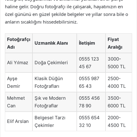
haline gelir. Doğru fotoğrafçı ile çalışarak, hayatınızın en
özel gününü en güzel şekilde belgeler ve yıllar sonra bile o
anların sıcaklığını hissedebilirsiniz.
Fotoğrafçı
Fiyat
Uzmanlık Alanı
İletişim
Adı
Aralığı
0555 123
3000-
Ali Yılmaz
Doğa Çekimleri
45 67
5000 TL
Ayşe
Klasik Düğün
0555 987
2500-
Demir
Fotoğrafları
65 43
4000 TL
Mehmet
Şık ve Modern
0555 456
3500-
Can
Fotoğraflar
78 90
6000 TL
Belgesel Tarzı
0555 654
2000-
Elif Arslan
Çekimler
32 10
4500 TL