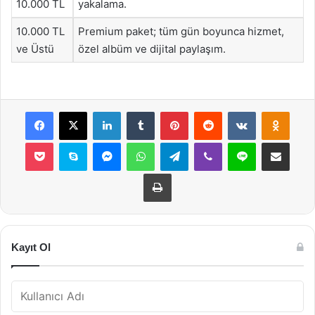
10.000 TL
yakalama.
10.000 TL
Premium paket; tüm gün boyunca hizmet,
ve Üstü
özel albüm ve dijital paylaşım.
Facebook
X
LinkedIn
Tumblr
Pinterest
Reddit
VKontakte
Odnok
Pocket
Skype
Messenger
WhatsApp
Telegram
Viber
Line
E-Posta ile payla
Yazdır
Kayıt Ol