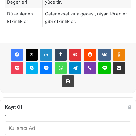
Değerleri
yüceltir.
Düzenlenen
Geleneksel kına gecesi, nişan törenleri
Etkinlikler
gibi etkinlikler.
Facebook
X
LinkedIn
Tumblr
Pinterest
Reddit
VKontakte
Odnok
Pocket
Skype
Messenger
WhatsApp
Telegram
Viber
Line
E-Posta ile payla
Yazdır
Kayıt Ol