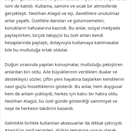
isim de katıldı. Kutlama, samimi ve sıcak bir atmosferde
gerçekleşti. Neslihan Atagül ve eşi, davetlilere unutulmaz
anlar yaşattı. Özellikle dansları ve gülümsemeleri,
konukların hafızalarına kazındı. Bu anlar, sosyal medyada
paylaşılırken, birçok takipçisi bu özel anları kendi
hesaplarında paylaştı, dolayısıyla kutlamaya katılmasalar
bile bu mutluluğa ortak oldular.
Düğün sırasında yapılan konuşmalar, mutluluğu pekiştiren
anlardan biri oldu. Aile büyüklerinin verdikleri dualar ve
destekleyici sözler, çiftin yeni hayatına başlarken kendilerini
nasıl güçlü hissettiklerini gösterdi. Bu anlar, hem duygusal
hem de anlam yüklüydi; herkes için kalıcı bir hatıra oldu.
Neslihan Atagül, bu özel günde gösterdiği samimiyet ve
neşe ile herkesin takdirini kazandı.
Gelinlikle birlikte kullanılan aksesuarlar da dikkat çekiciydi.
Atagül’ün zarif seçimleri, düğün temasına uygun olarak