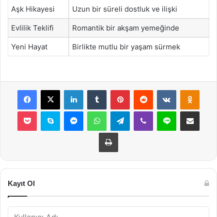
Aşk Hikayesi
Uzun bir süreli dostluk ve ilişki
Evlilik Teklifi
Romantik bir akşam yemeğinde
Yeni Hayat
Birlikte mutlu bir yaşam sürmek
Facebook
X
LinkedIn
Tumblr
Pinterest
Reddit
VKontakte
Odnok
Pocket
Skype
Messenger
WhatsApp
Telegram
Viber
Line
E-Posta ile payla
Yazdır
Kayıt Ol