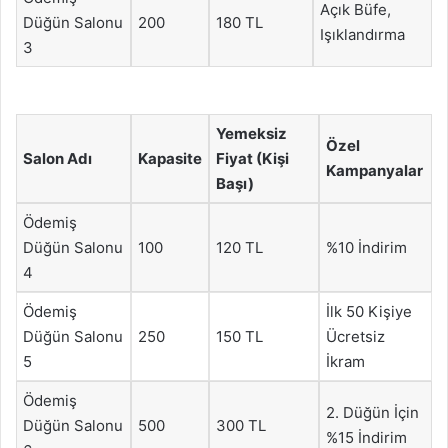
Açık Büfe,
Düğün Salonu
200
180 TL
Işıklandırma
3
Yemeksiz
Özel
Salon Adı
Kapasite
Fiyat (Kişi
Kampanyalar
Başı)
Ödemiş
Düğün Salonu
100
120 TL
%10 İndirim
4
Ödemiş
İlk 50 Kişiye
Düğün Salonu
250
150 TL
Ücretsiz
5
İkram
Ödemiş
2. Düğün İçin
Düğün Salonu
500
300 TL
%15 İndirim