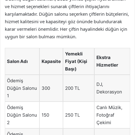
ve hizmet seçenekleri sunarak çiftlerin ihtiyaçlarını
karşılamaktadır. Düğün salonu seçerken çiftlerin bütçelerini,
hizmet kalitesini ve kapasiteyi göz önünde bulundurarak
karar vermeleri önemlidir. Her çiftin hayalindeki düğün için
uygun bir salon bulması mümkün.
Yemekli
Ekstra
Salon Adı
Kapasite
Fiyat (Kişi
Hizmetler
Başı)
Ödemiş
DJ,
Düğün Salonu
300
200 TL
Dekorasyon
1
Ödemiş
Canlı Müzik,
Düğün Salonu
150
250 TL
Fotoğraf
2
Çekimi
Ödemiş