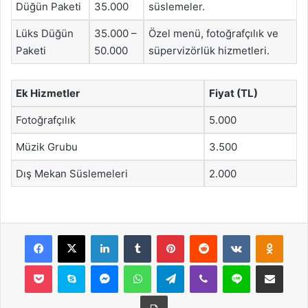
Düğün Paketi
35.000
süslemeler.
Lüks Düğün
35.000 –
Özel menü, fotoğrafçılık ve
Paketi
50.000
süpervizörlük hizmetleri.
Ek Hizmetler
Fiyat (TL)
Fotoğrafçılık
5.000
Müzik Grubu
3.500
Dış Mekan Süslemeleri
2.000
Facebook
X
LinkedIn
Tumblr
Pinterest
Reddit
VKontakte
Odnok
Pocket
Skype
Messenger
WhatsApp
Telegram
Viber
Line
E-Posta ile payla
Yazdır