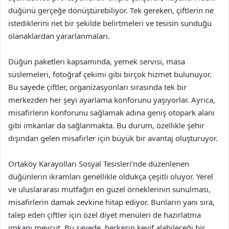
düğünü gerçeğe dönüştürebiliyor. Tek gereken, çiftlerin ne
istediklerini net bir şekilde belirtmeleri ve tesisin sunduğu
olanaklardan yararlanmaları.
Düğün paketleri kapsamında, yemek servisi, masa
süslemeleri, fotoğraf çekimi gibi birçok hizmet bulunuyor.
Bu sayede çiftler, organizasyonları sırasında tek bir
merkezden her şeyi ayarlama konforunu yaşıyorlar. Ayrıca,
misafirlerin konforunu sağlamak adına geniş otopark alanı
gibi imkanlar da sağlanmakta. Bu durum, özellikle şehir
dışından gelen misafirler için büyük bir avantaj oluşturuyor.
Ortaköy Karayolları Sosyal Tesisleri’nde düzenlenen
düğünlerin ikramları genellikle oldukça çeşitli oluyor. Yerel
ve uluslararası mutfağın en güzel örneklerinin sunulması,
misafirlerin damak zevkine hitap ediyor. Bunların yanı sıra,
talep eden çiftler için özel diyet menüleri de hazırlatma
imkanı mevcut. Bu sayede, herkesin keyif alabileceği bir