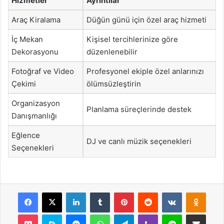
Hizmetler
Ayrıntılar
Araç Kiralama
Düğün günü için özel araç hizmeti
İç Mekan
Kişisel tercihlerinize göre
Dekorasyonu
düzenlenebilir
Fotoğraf ve Video
Profesyonel ekiple özel anlarınızı
Çekimi
ölümsüzleştirin
Organizasyon
Planlama süreçlerinde destek
Danışmanlığı
Eğlence
DJ ve canlı müzik seçenekleri
Seçenekleri
Facebook
X
LinkedIn
Tumblr
Pinterest
Reddit
VKontakte
Odnok
Pocket
Skype
Messenger
WhatsApp
Telegram
Viber
Line
E-Posta ile payla