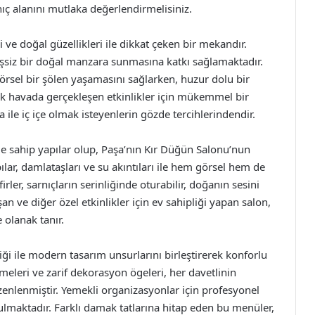
ıç alanını mutlaka değerlendirmelisiniz.
e doğal güzellikleri ile dikkat çeken bir mekandır.
 eşsiz bir doğal manzara sunmasına katkı sağlamaktadır.
örsel bir şölen yaşamasını sağlarken, huzur dolu bir
çık havada gerçekleşen etkinlikler için mükemmel bir
le iç içe olmak isteyenlerin gözde tercihlerindendir.
e sahip yapılar olup, Paşa’nın Kır Düğün Salonu’nun
ılar, damlataşları ve su akıntıları ile hem görsel hem de
irler, sarnıçların serinliğinde oturabilir, doğanın sesini
şan ve diğer özel etkinlikler için ev sahipliği yapan salon,
 olanak tanır.
tiği ile modern tasarım unsurlarını birleştirerek konforlu
meleri ve zarif dekorasyon ögeleri, her davetlinin
zenlenmiştir. Yemekli organizasyonlar için profesyonel
ulmaktadır. Farklı damak tatlarına hitap eden bu menüler,