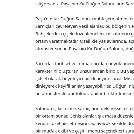
istiyorsanız, Paşa’nın Kır Düğün Salonu’nun Sarn
Paşa’nın Kır Düğün Salonu, muhteşem atmosferi v
Sarnıçları çevreleyen yeşil alanlar, bu bölgenin
Bahçelerdeki çiçek düzenlemeleri, misafirlerin g
ortam yaratmaktadır. Özellikle yaz aylarında, a
atmosfer sunan Paşa’nın Kır Düğün Salonu, doğa i
Sarnıçlar, tarihsel ve mimari açıdan büyük önem
karakterini oluşturan unsurlardan biridir. Bu yap
işitsel olarak büyüleyici bir deneyim sunar. Misaf
dinleyerek keyifli anlar yaşayabilirler. Düğün, ni
bu atmosfer ile unutulmaz anılar biriktirilmesine
Salonun iç kısmı ise, sarnıçların geleneksel este
bir ortam sunar. Geniş alanlar, şık masa düzenle
kendini özel hissetmesini sağlayacak şekilde dü
bir mutfak ekibi ve çeşitli menü seçenekleri sun