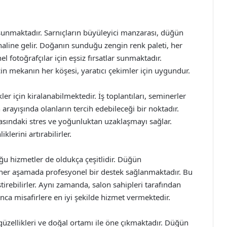
 sunmaktadır. Sarnıçların büyüleyici manzarası, düğün
 haline gelir. Doğanın sunduğu zengin renk paleti, her
l fotoğrafçılar için eşsiz fırsatlar sunmaktadır.
çin mekanın her köşesi, yaratıcı çekimler için uygundur.
ler için kiralanabilmektedir. İş toplantıları, seminerler
 arayışında olanların tercih edebileceği bir noktadır.
asındaki stres ve yoğunluktan uzaklaşmayı sağlar.
klerini artırabilirler.
ğu hizmetler de oldukça çeşitlidir. Düğün
her aşamada profesyonel bir destek sağlanmaktadır. Bu
ştirebilirler. Aynı zamanda, salon sahipleri tarafından
ca misafirlere en iyi şekilde hizmet vermektedir.
 güzellikleri ve doğal ortamı ile öne çıkmaktadır. Düğün