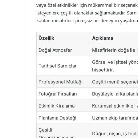
veya özel etkinlikler için mükemmel bir seçene
isteyenlere çeşitli olanaklar sağlamaktadır. Sar
katılan misafirler için eşsiz bir deneyim yaşatm
Özellik
Açıklama
Doğal Atmosfer
Misafirlerin doğa ile 
Görsel ve işitsel yö
Tarihsel Sarnıçlar
hissettirir.
Profesyonel Mutfağı
Çeşitli menü seçenek
Fotoğraf Fırsatları
Büyüleyici arka planl
Etkinlik Kiralama
Kurumsal etkinlikler 
Planlama Desteği
Uzman ekip tarafında
Çeşitli
Düğün, nişan, iş toplan
Organizasyonlar