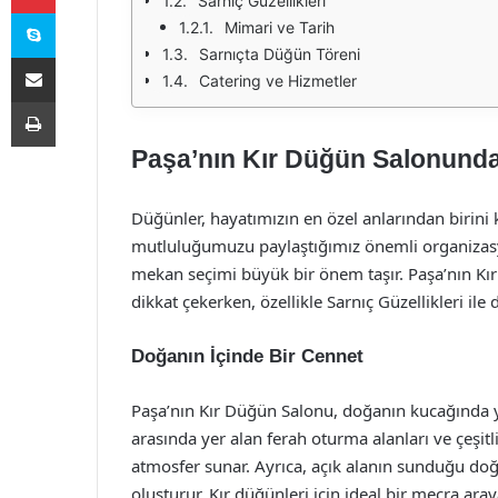
Sarnıç Güzellikleri
Skype
Mimari ve Tarih
Sarnıçta Düğün Töreni
E-Posta ile paylaş
Catering ve Hizmetler
Yazdır
Paşa’nın Kır Düğün Salonunda 
Düğünler, hayatımızın en özel anlarından birini 
mutluluğumuzu paylaştığımız önemli organizasyo
mekan seçimi büyük bir önem taşır. Paşa’nın Kı
dikkat çekerken, özellikle Sarnıç Güzellikleri ile d
Doğanın İçinde Bir Cennet
Paşa’nın Kır Düğün Salonu, doğanın kucağında yer
arasında yer alan ferah oturma alanları ve çeşitli
atmosfer sunar. Ayrıca, açık alanın sunduğu doğal
oluşturur. Kır düğünleri için ideal bir mecra araya