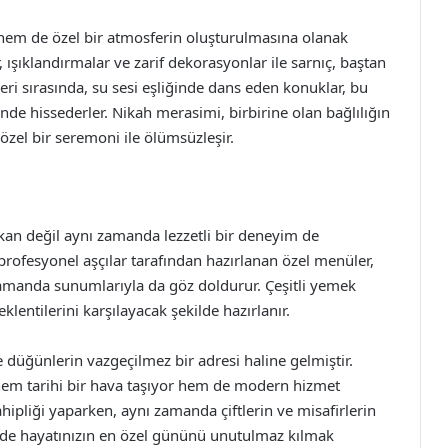
 hem de özel bir atmosferin oluşturulmasına olanak
 ışıklandırmalar ve zarif dekorasyonlar ile sarnıç, baştan
i sırasında, su sesi eşliğinde dans eden konuklar, bu
nde hissederler. Nikah merasimi, birbirine olan bağlılığın
 özel bir seremoni ile ölümsüzleşir.
kan değil aynı zamanda lezzetli bir deneyim de
rofesyonel aşçılar tarafından hazırlanan özel menüler,
zamanda sunumlarıyla da göz doldurur. Çeşitli yemek
klentilerini karşılayacak şekilde hazırlanır.
e düğünlerin vazgeçilmez bir adresi haline gelmiştir.
em tarihi bir hava taşıyor hem de modern hizmet
hipliği yaparken, aynı zamanda çiftlerin ve misafirlerin
iz de hayatınızın en özel gününü unutulmaz kılmak