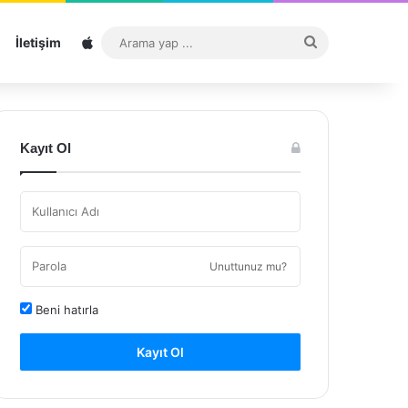
Sitemap
Arama
İletişim
yap
...
Kayıt Ol
Unuttunuz mu?
Beni hatırla
Kayıt Ol